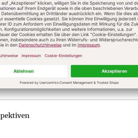
ckblick
:
Alpha & Omega
hichte
:
„Plötzlich war eine Veränderung
riel Zuchtriegel
spektiven