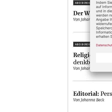
Plus
Der Wochenrü
Von Johanna Beck
Plus
Religionsgesc
denkbar“
Von Johanna Beck, Gab
Editorial
:
Per
Von Johanna Beck