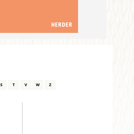
S
T
V
W
Z