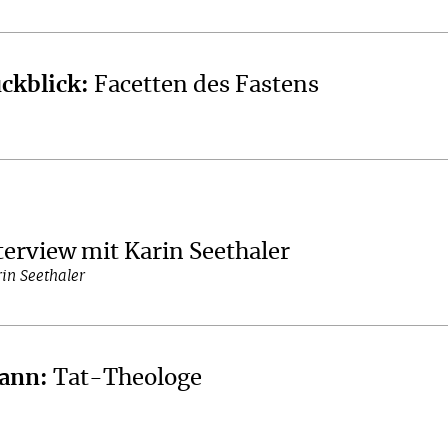
ckblick
:
Facetten des Fastens
terview mit Karin Seethaler
in Seethaler
mann
:
Tat-Theologe