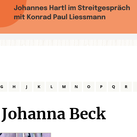
G
H
J
K
L
M
N
O
P
Q
R
Johanna Beck