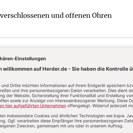
verschlossenen und offenen Ohren
n in der Notaufnahme
:
Vom Stoß zum
ub
SIDENTIN
:
Spitzenfrau