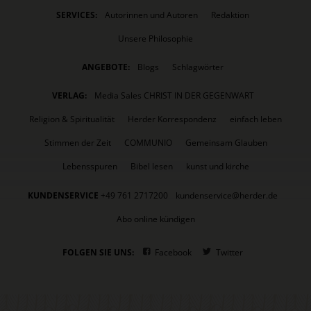
SERVICES:
Autorinnen und Autoren
Redaktion
Unsere Philosophie
ANGEBOTE:
Blogs
Schlagwörter
VERLAG:
Media Sales CHRIST IN DER GEGENWART
Religion & Spiritualität
Herder Korrespondenz
einfach leben
Stimmen der Zeit
COMMUNIO
Gemeinsam Glauben
Lebensspuren
Bibel lesen
kunst und kirche
KUNDENSERVICE
+49 761 2717200
kundenservice@herder.de
Abo online kündigen
FOLGEN SIE UNS:
Facebook
Twitter