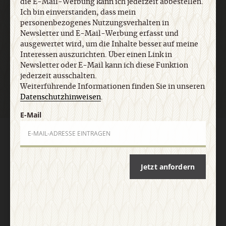
die E-Mail-Werbung kann ich jederzeit abbestellen.
E-Mail
Ich bin einverstanden, dass mein
personenbezogenes Nutzungsverhalten in
Newsletter und E-Mail-Werbung erfasst und
ausgewertet wird, um die Inhalte besser auf meine
Interessen auszurichten. Über einen Link in
Jetzt anmelden
Newsletter oder E-Mail kann ich diese Funktion
jederzeit ausschalten.
Weiterführende Informationen finden Sie in unseren
Datenschutzhinweisen
.
E-Mail
AGB und Widerrufsbelehrung
Datenschutz
Barrierefreiheit
Impressum
Jetzt anfordern
Vertrag widerrufen
Abo online kündigen