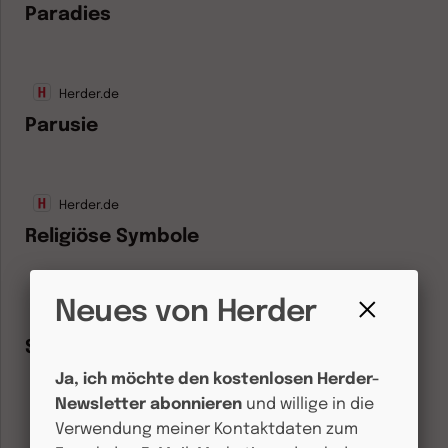
Paradies
Herder.de
Parusie
Herder.de
Religiöse Symbole
Neues von Herder
Herder.de
Fenster
Sakral und profan
schließen
Ja, ich möchte den kostenlosen Herder-
Newsletter abonnieren
und willige in die
Herder.de
Verwendung meiner Kontaktdaten zum