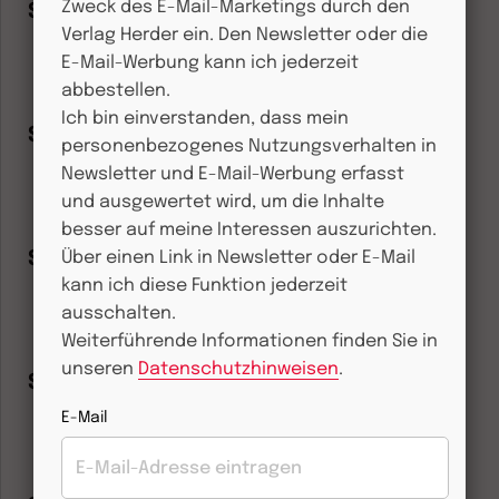
Zweck des E-Mail-Marketings durch den
Schöpfung
Verlag Herder ein. Den Newsletter oder die
E-Mail-Werbung kann ich jederzeit
abbestellen.
Herder.de
Ich bin einverstanden, dass mein
Seele
personenbezogenes Nutzungsverhalten in
Newsletter und E-Mail-Werbung erfasst
und ausgewertet wird, um die Inhalte
Herder.de
besser auf meine Interessen auszurichten.
Sexualität
Über einen Link in Newsletter oder E-Mail
kann ich diese Funktion jederzeit
ausschalten.
Weiterführende Informationen finden Sie in
Herder.de
unseren
Datenschutzhinweisen
.
Sinn
E-Mail
Herder.de