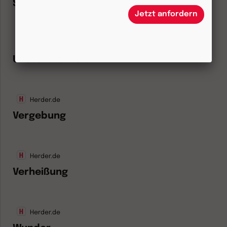
Sühne
Jetzt anfordern
Herder.de
Unsterblichkeit
Herder.de
Vergebung
Herder.de
Verheißung
Herder.de