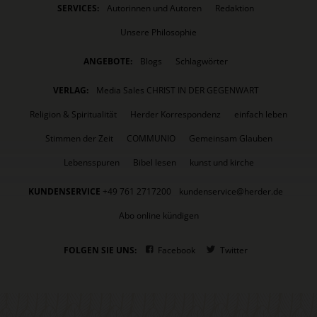
SERVICES:
Autorinnen und Autoren
Redaktion
Unsere Philosophie
ANGEBOTE:
Blogs
Schlagwörter
VERLAG:
Media Sales CHRIST IN DER GEGENWART
Religion & Spiritualität
Herder Korrespondenz
einfach leben
Stimmen der Zeit
COMMUNIO
Gemeinsam Glauben
Lebensspuren
Bibel lesen
kunst und kirche
KUNDENSERVICE
+49 761 2717200
kundenservice@herder.de
Abo online kündigen
FOLGEN SIE UNS:
Facebook
Twitter