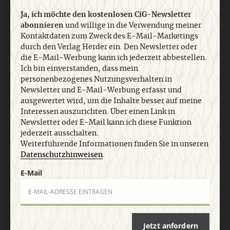
Ja, ich möchte den kostenlosen CiG-Newsletter
abonnieren
und willige in die Verwendung meiner
Kontaktdaten zum Zweck des E-Mail-Marketings
durch den Verlag Herder ein. Den Newsletter oder
die E-Mail-Werbung kann ich jederzeit abbestellen.
Ich bin einverstanden, dass mein
Nach oben
personenbezogenes Nutzungsverhalten in
Newsletter und E-Mail-Werbung erfasst und
ausgewertet wird, um die Inhalte besser auf meine
Interessen auszurichten. Über einen Link in
Newsletter oder E-Mail kann ich diese Funktion
jederzeit ausschalten.
Weiterführende Informationen finden Sie in unseren
Datenschutzhinweisen
.
E-Mail
Jetzt anfordern