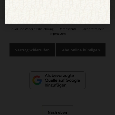
AGB und Widerrufsbelehrung
Datenschutz
Barrierefreiheit
Impressum
Vertrag widerrufen
Abo online kündigen
Nach oben