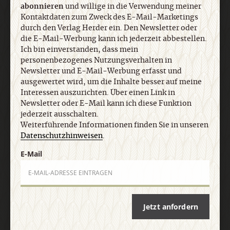
durch den Verlag Herder ein. Den Newsletter oder
abonnieren
und willige in die Verwendung meiner
die E-Mail-Werbung kann ich jederzeit abbestellen.
Kontaktdaten zum Zweck des E-Mail-Marketings
Ich bin einverstanden, dass mein
durch den Verlag Herder ein. Den Newsletter oder
personenbezogenes Nutzungsverhalten in
die E-Mail-Werbung kann ich jederzeit abbestellen.
Newsletter und E-Mail-Werbung erfasst und
Ich bin einverstanden, dass mein
personenbezogenes Nutzungsverhalten in
ausgewertet wird, um die Inhalte besser auf meine
Newsletter und E-Mail-Werbung erfasst und
Interessen auszurichten. Über einen Link in
ausgewertet wird, um die Inhalte besser auf meine
Newsletter oder E-Mail kann ich diese Funktion
Interessen auszurichten. Über einen Link in
jederzeit ausschalten. Weiterführende
Newsletter oder E-Mail kann ich diese Funktion
Informationen finden Sie in unseren
jederzeit ausschalten.
Datenschutzhinweisen
.
Weiterführende Informationen finden Sie in unseren
Datenschutzhinweisen
.
E-Mail
E-Mail
Jetzt anmelden
Jetzt anfordern