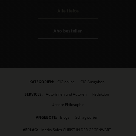
Alle Hefte
Abo bestellen
KATEGORIEN:
CIG online
CIG Ausgaben
SERVICES:
Autorinnen und Autoren
Redaktion
Unsere Philosophie
ANGEBOTE:
Blogs
Schlagwörter
VERLAG:
Media Sales CHRIST IN DER GEGENWART