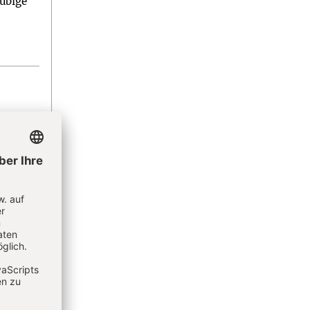
äubige