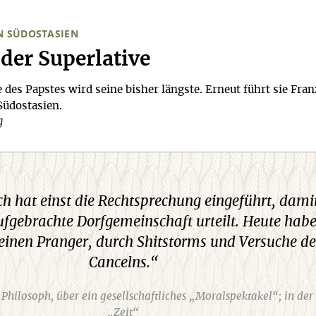
N SÜDOSTASIEN
 der Superlative
 des Papstes wird seine bisher längste. Erneut führt sie Fra
Südostasien.
g
h hat einst die Rechtsprechung eingeführt, dami
aufgebrachte Dorfgemeinschaft urteilt. Heute hab
einen Pranger, durch Shitstorms und Versuche de
Cancelns.“
 Philosoph, über ein gesellschaftliches „Moralspektakel“; in der
„Zeit“