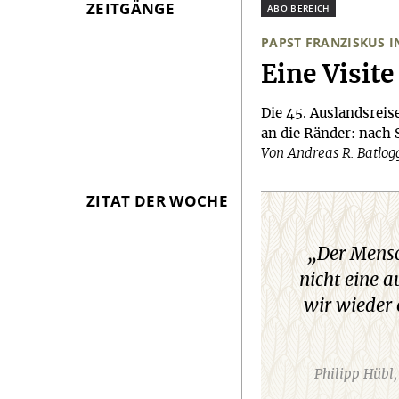
ZEITGÄNGE
Plus
PAPST FRANZISKUS I
:
Eine Visite
Die 45. Auslandsreise
an die Ränder: nach 
Von Andreas R. Batlog
ZITAT DER WOCHE
„Der Mensc
nicht eine 
wir wieder 
Philipp Hübl,