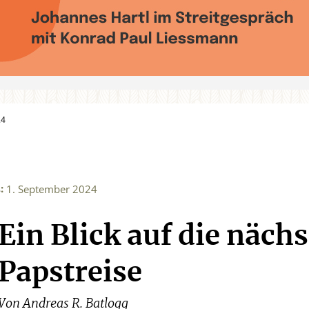
24
:
4
1. September 2024
Ein Blick auf die nächs
Papstreise
Von
Andreas R. Batlogg