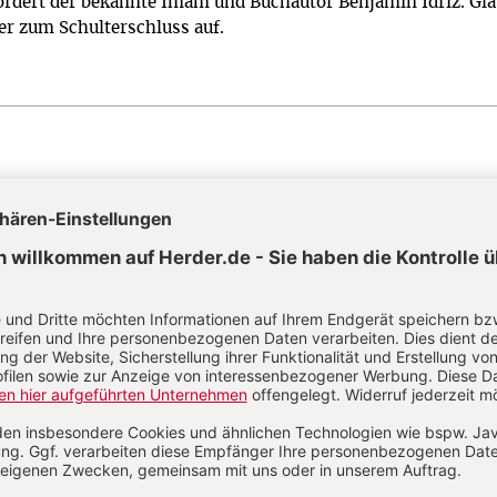
ordert der bekannte Imam und Buchautor Benjamin Idriz. Gl
 er zum Schulterschluss auf.
HARISÄER (MK 7,1–8.14–15.21–23)
gelegenheiten
 reinen Herzens nicht allzu sicher sein.
n
GLÜCK"
s Sein, nicht für die Noten