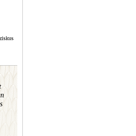
nziskus
t
en
s