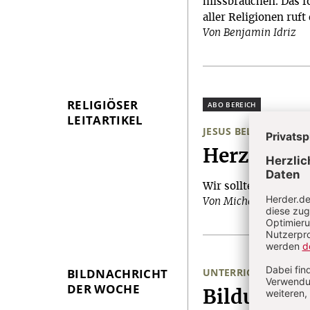
missbrauchen. Das f
aller Religionen ruft
Von Benjamin Idriz
RELIGIÖSER
Plus
LEITARTIKEL
JESUS BELEHRT DIE P
:
Herzensan
Wir sollten uns eines
Von Michael Berentze
BILDNACHRICHT
UNTERRICHTSFACH "
DER WOCHE
:
Bildung für