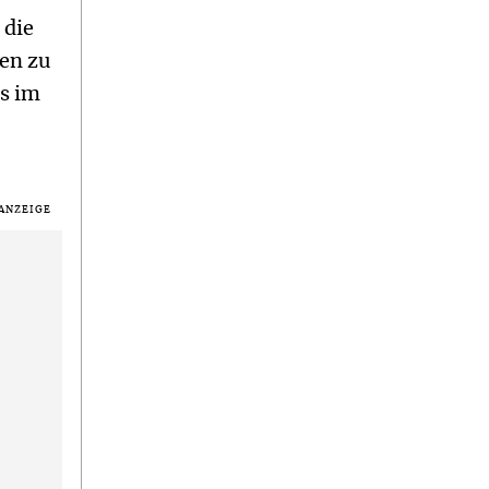
 die
men zu
ss im