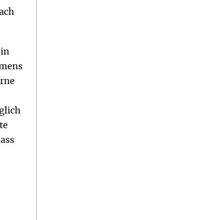
fach
ein
amens
erne
glich
te
dass