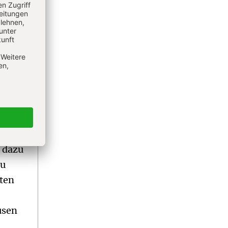
st
d
en“,
eren
nn
tter
 dazu
zu
sten
usen