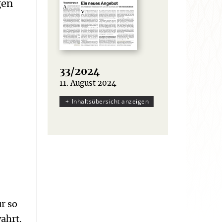
gen
33/2024
11. August 2024
:
Inhaltsübersicht anzeigen
r so
ahrt.