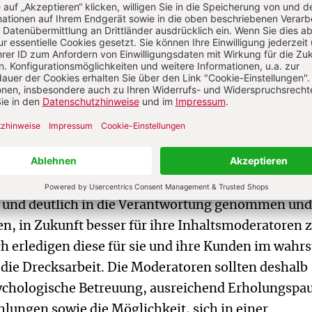
 Ein himmelschreiender Missstand, der gerade die
Christen bewegen und wachrütteln sollte. Auch Pap
ert regelmäßig Ausbeutung und Versklavung an un
auf den Hilfeschrei der Menschen zu hören, die leid
 zu handeln.
getan werden, um die Situation der Content-
rbessern? Als Erstes gilt es, ein Bewusstsein für d
e schwierigen Arbeitsbedingungen zu schaffen. Da
n und superreichen Konzerne wie die Facebook-Mu
r und deutlich in die Verantwortung genommen und
, in Zukunft besser für ihre Inhaltsmoderatoren 
ch erledigen diese für sie und ihre Kunden im wahr
die Drecksarbeit. Die Moderatoren sollten deshalb
chologische Betreuung, ausreichend Erholungspa
lungen sowie die Möglichkeit, sich in einer