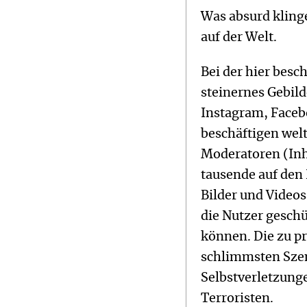
Was absurd kling
auf der Welt.
Bei der hier besc
steinernes Gebil
Instagram, Faceb
beschäftigen wel
Moderatoren (Inha
tausende auf den 
Bilder und Videos
die Nutzer gesch
können. Die zu p
schlimmsten Szen
Selbstverletzung
Terroristen.