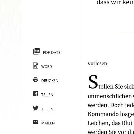
dass wir ke
PDF-DATEI
Vorlesen
WORD
S
DRUCKEN
tellen Sie si
TEILEN
unmenschlichen 
werden. Doch jede
TEILEN
Kommando losgesc
MAILEN
Leichen, das Blut
werden Sie vor d