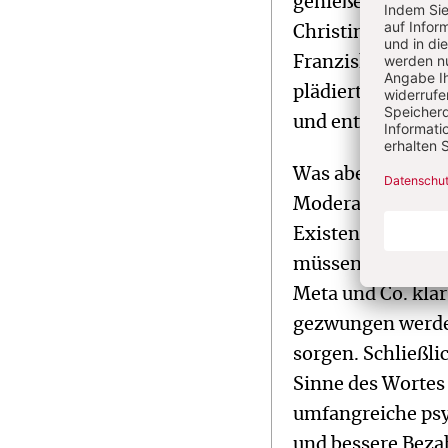
genießen können.
Christinnen und 
Franziskus prang
plädiert dafür, „
und entsprechend
Was aber könnte 
Moderatoren zu ve
Existenz und ihr
müssen die große
Meta und Co. kla
gezwungen werden
sorgen. Schließli
Sinne des Wortes 
umfangreiche psy
und bessere Bezah