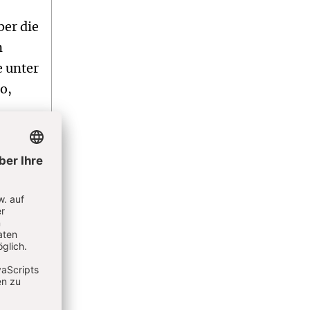
ber die
n
e unter
o,
eiten
der zu
u den
r im