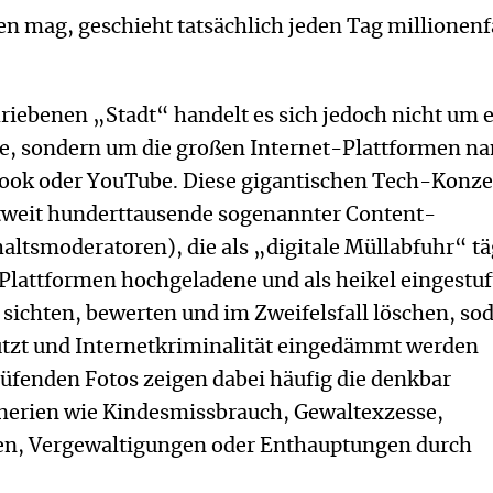
en mag, geschieht tatsächlich jeden Tag millionen
hriebenen „Stadt“ handelt es sich jedoch nicht um 
de, sondern um die großen Internet-Plattformen n
ook oder YouTube. Diese gigantischen Tech-Konz
tweit hunderttausende sogenannter Content-
ltsmoderatoren), die als „digitale Müllabfuhr“ tä
Plattformen hochgeladene und als heikel eingestuf
 sichten, bewerten und im Zweifelsfall löschen, so
ützt und Internetkriminalität eingedämmt werden
rüfenden Fotos zeigen dabei häufig die denkbar
erien wie Kindesmissbrauch, Gewaltexzesse,
en, Vergewaltigungen oder Enthauptungen durch