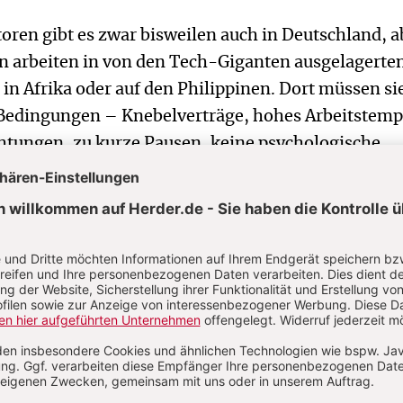
ren gibt es zwar bisweilen auch in Deutschland, a
n arbeiten in von den Tech-Giganten ausgelagerte
n Afrika oder auf den Philippinen. Dort müssen si
Bedingungen – Knebelverträge, hohes Arbeitstemp
htungen, zu kurze Pausen, keine psychologische
jeden Tag aufs Neue eine Flut verstörender Bilder
rt die ständige Konfrontation mit diesen Grausamk
tern zu schweren psychischen Problemen wie dem
n Stresssyndrom, Depressionen, Angststörungen o
en.
sgebeuteten „digitalen Müllmänner und -frauen“ z
sopfern auf der Welt, die leiden müssen, damit wi
odischen, technischen oder seelischen Komfort