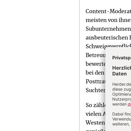
Content-Moderato
meisten von ihne
Subunternehmen i
ausbeuterischen 
Schweigeverpflic
Betreuung etc. – 
bewerten. Oft füh
bei den Mitarbei
Posttraumatische
Suchterkrankung
So zählen die au
vielen Ausbeutung
Westen unseren m