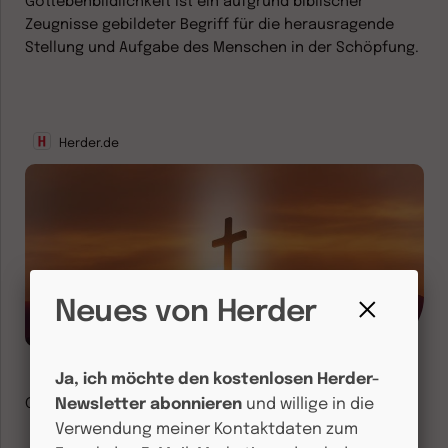
Gottebenbildlichkeit ist ein aufgrund biblischer
Zeugnisse gebildeter Begriff für die herausragende
Stellung und Aufgabe des Menschen in der Schöpfung.
Herder.de
Neues von Herder
Gottesbeweise
Fenster
schließen
Ja, ich möchte den kostenlosen Herder-
Gottesbeweise führen sogenannte Vernunftbeweise.
Newsletter abonnieren
und willige in die
Verwendung meiner Kontaktdaten zum