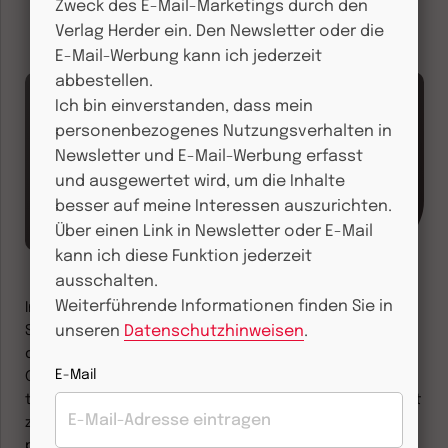
Zweck des E-Mail-Marketings durch den
Verlag Herder ein. Den Newsletter oder die
Herder.de
E-Mail-Werbung kann ich jederzeit
abbestellen.
Ich bin einverstanden, dass mein
personenbezogenes Nutzungsverhalten in
Newsletter und E-Mail-Werbung erfasst
und ausgewertet wird, um die Inhalte
besser auf meine Interessen auszurichten.
Über einen Link in Newsletter oder E-Mail
Gotteserkenntnis
kann ich diese Funktion jederzeit
ausschalten.
Weiterführende Informationen finden Sie in
In der Glaubenswelt der Bibel sprechen die
unseren
Datenschutzhinweisen
.
Schönheiten der Schöpfung und die Erfahrungen mit
dem lebendigen Gott (in behütender Führung und im
E-Mail
Gericht) so deutlich von seiner Existenz, dass sich die
theoretische Frage nach der Erkennbarkeit Gottes erst
zögernd, vielleicht von hellenistischer Skepsis
provoziert, einstellt.