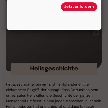
Jetzt anfordern
Herder.de
Heilsgeschichte
Heilsgeschichte, ein im 19. Jh. entstandener, viel
diskutierter Begriff, der besagt, dass Gott mit seinem
universalen Heilswillen die Geschichte der ganzen
Menschheit umfasst, einem jeden Menschen in ihr sein
Heil angeboten hat und anbietet und dass faktisch