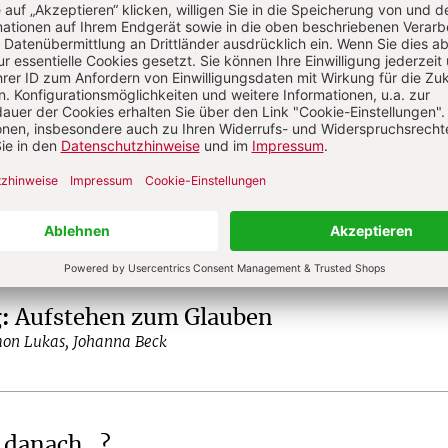
?
Anmelden
ist Redakteurin bei CHRIST IN DER GEGENWART
a
ist Redakteur bei CHRIST IN DER GEGENWART
g
:
Aufstehen zum Glauben
mon Lukas, Johanna Beck
danach...?