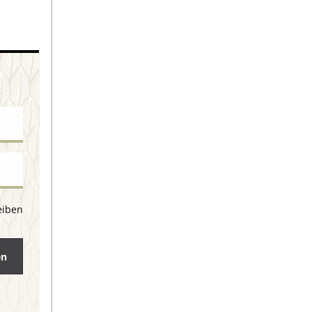
eiben
en