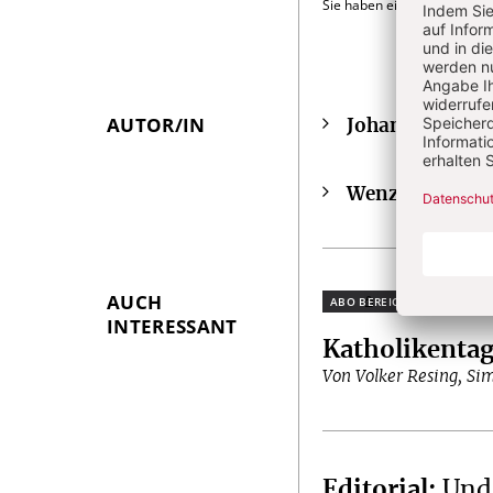
Sie haben ein Abonnement
AUTOR/IN
Johanna Beck
Überschrift
Artikel-
Wenzel Widenk
Infos
AUCH
Plus
INTERESSANT
Katholikenta
Von Volker Resing, Si
Editorial
:
Und 