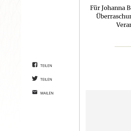
Für Johanna Be
Überraschun
Vera
TEILEN
TEILEN
MAILEN