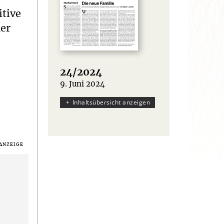
itive
der
24/2024
9. Juni 2024
:
Inhaltsübersicht anzeigen