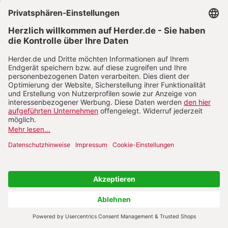
gespeichert, bis Sie uns zur Löschung auffordern, den
Consent Manager Provider-Cookie selbst löschen oder
der Zweck für die Datenspeicherung entfällt. Zwingende
gesetzliche Aufbewahrungspflichten bleiben unberührt.
Wir verwenden diese Lösung, um unseren rechtlichen
Verpflichtungen im Rahmen des Einsatzes von Cookies
und ähnlichen Technologien nachzukommen.
Erfolgsmessung von Werbeanzeigen
Wir verwenden eine datensparsame Lösung, die es uns
ermöglicht festzustellen, ob durch uns beauftragte
Anzeigen auf anderen Webseiten zu einem Kauf in
unserem Shop führen. Diese Lösung ermöglicht es uns,
den Erfolg unser Anzeigen besser einschätzen zu
können, falls Sie sich dafür entschieden haben, keine
Werbecookies zuzulassen.
Dafür verwenden wir eine Technologie, die uns
Informationen zu Ihrem genutzten Endgerät