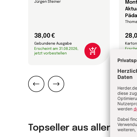
Mont
tantin
Jürgen Steiner
Aktua
Päda
Thoma
38,00 €
28,0
Gebundene Ausgabe
Karton
Erscheint am 31.08.2026,
Ersche
jetzt vorbestellen
jetzt 
Zurück
Weiter
Topseller aus allen Th