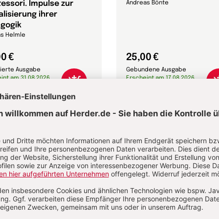
essori. Impulse zur
Andreas Bönte
lisierung ihrer
gogik
s Helmle
0 €
25,00 €
ierte Ausgabe
Gebundene Ausgabe
int am 31.08.2026,
Erscheint am 17.08.2026,
vorbestellen
jetzt vorbestellen
emenwelten