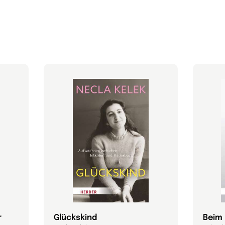
r
Glückskind
Beim