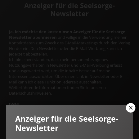
Anzeiger für die Seelsorge-
Newsletter
Ja, ich möchte den kostenlosen Anzeiger für die Seelsorge-
Newsletter abonnieren
und willige in die Verwendung meiner
Kontaktdaten zum Zweck des E-Mail-Marketings durch den Verlag
Herder ein. Den Newsletter oder die E-Mail-Werbung kann ich
jederzeit abbestellen.
Ich bin einverstanden, dass mein personenbezogenes
Nutzungsverhalten in Newsletter und E-Mail-Werbung erfasst
und ausgewertet wird, um die Inhalte besser auf meine
Interessen auszurichten. Über einen Link in Newsletter oder E-
Mail kann ich diese Funktion jederzeit ausschalten.
Weiterführende Informationen finden Sie in unseren
Datenschutzhinweisen
.
E-MAIL
Anzeiger für die Seelsorge-
Newsletter
Jetzt anmelden