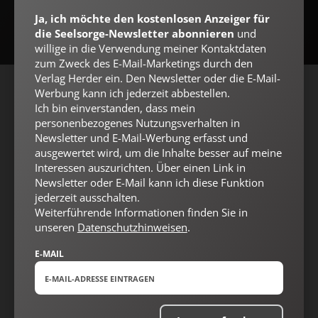
Ja, ich möchte den kostenlosen Anzeiger für
die Seelsorge-Newsletter abonnieren
und
willige in die Verwendung meiner Kontaktdaten
zum Zweck des E-Mail-Marketings durch den
Verlag Herder ein. Den Newsletter oder die E-Mail-
Werbung kann ich jederzeit abbestellen.
AGB und Widerrufsbelehrung
Datenschutz
Barrierefreiheit
Ich bin einverstanden, dass mein
Impressum
personenbezogenes Nutzungsverhalten in
Newsletter und E-Mail-Werbung erfasst und
ausgewertet wird, um die Inhalte besser auf meine
Interessen auszurichten. Über einen Link in
Vertrag widerrufen
Abo online kündigen
Newsletter oder E-Mail kann ich diese Funktion
jederzeit ausschalten.
Weiterführende Informationen finden Sie in
unseren
Datenschutzhinweisen
.
E-MAIL