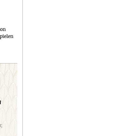
von
pielen
n
t;