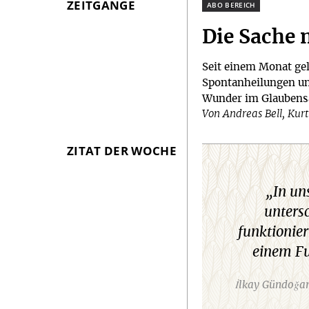
ZEITGÄNGE
Plus
Die Sache 
Seit einem Monat ge
Spontanheilungen un
Wunder im Glaubensa
Von Andreas Bell, Kur
ZITAT DER WOCHE
„In un
unters
funktionie
einem F
İlkay Gündoğan