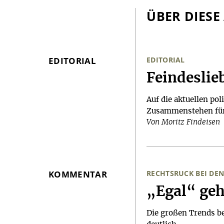
ÜBER DIESE
EDITORIAL
EDITORIAL
:
Feindeslie
Auf die aktuellen pol
Zusammenstehen für
Von Moritz Findeisen
KOMMENTAR
RECHTSRUCK BEI D
:
„Egal“ geh
Die großen Trends b