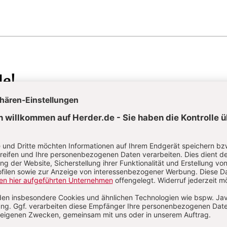
de!
IELS (EZ 17,22–24)
e Macht Gottes
rung braucht es Hoffnung.