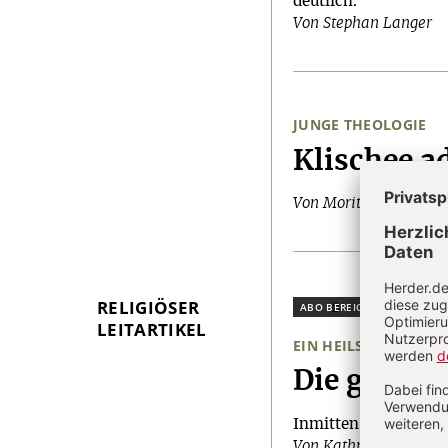
deutlich.
Von Stephan Langer
JUNGE THEOLOGIE
:
Klischee a
Von Moritz Findeisen
RELIGIÖSER
Plus
LEITARTIKEL
EIN HEILSWORT EZECH
:
Die größer
Inmitten der Zerstö
Von Kathrin Gies