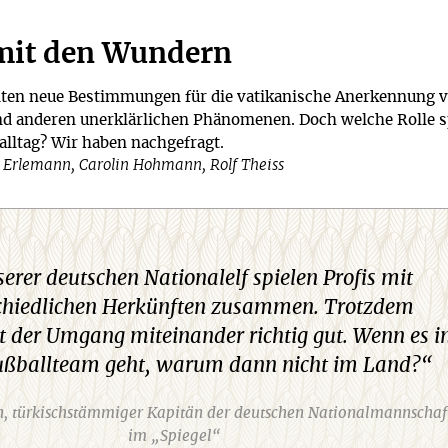
mit den Wundern
lten neue Bestimmungen für die vatikanische Anerkennung 
d anderen unerklärlichen Phänomenen. Doch welche Rolle s
lltag? Wir haben nachgefragt.
t Erlemann, Carolin Hohmann, Rolf Theiss
serer deutschen Nationalelf spielen Profis mit
chiedlichen Herkünften zusammen. Trotzdem
rt der Umgang miteinander richtig gut. Wenn es i
ußballteam geht, warum dann nicht im Land?“
, türkischstämmiger Kapitän der deutschen Nationalmannschaf
im „Spiegel“