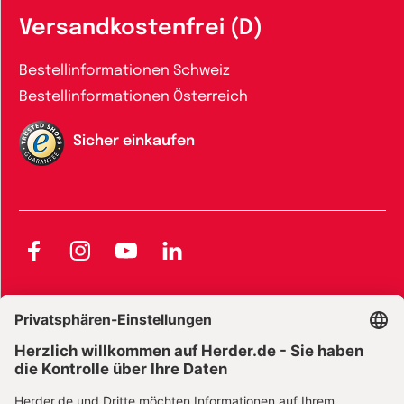
Versandkostenfrei (D)
Bestellinformationen Schweiz
Bestellinformationen Österreich
Sicher einkaufen
Facebook
Instagram
YouTube
LinkedIn
AGB und Widerrufsbelehrung
Widerrufsbelehrung Bücher
Widerrufsbelehrung E-Books
Widerrufsbelehrung Zeitschriften
Datenschutz
Datenschutz Social Media
Barrierefreiheit
Impressum