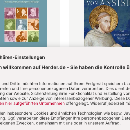
cher Wind für
Franz von Assisi
essori. Impulse zur
Volker Leppin
lisierung ihrer
gogik
s Helmle
0 €
25,00 €
ierte Ausgabe
Gebundene Ausgabe
int am 31.08.2026,
Erscheint am 17.08.2026,
vorbestellen
jetzt vorbestellen