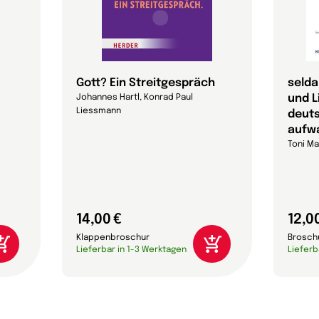
Gott? Ein Streitgespräch
selda
und L
Johannes Hartl, Konrad Paul
Liessmann
deut
aufw
Toni Ma
14,00 €
12,0
Klappenbroschur
Brosch
Lieferbar in 1-3 Werktagen
Lieferb