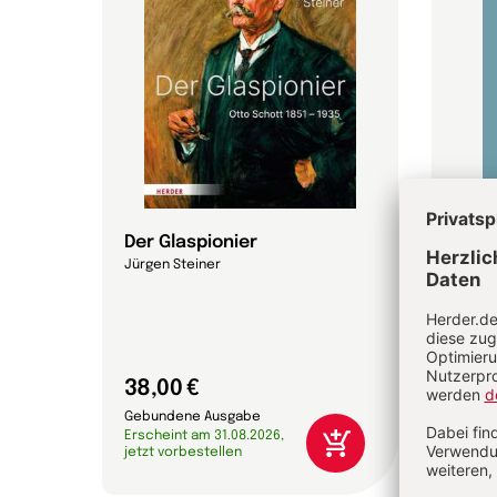
ten
Der Glaspionier
Fris
Mont
Jürgen Steiner
Aktua
Päda
Thoma
38,00 €
28,0
Gebundene Ausgabe
Karton
Erscheint am 31.08.2026,
Ersche
jetzt vorbestellen
jetzt 