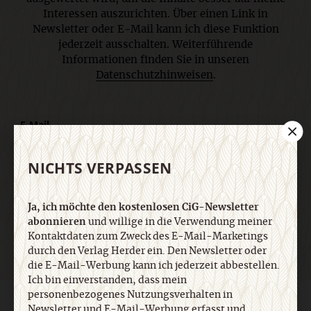
Interessen auszurichten. Über einen Link in
Newsletter oder E-Mail kann ich diese Funktion
jederzeit ausschalten. Weiterführende
Informationen finden Sie in unseren
Datenschutzhinweisen
.
E-Mail
NICHTS VERPASSEN
Jetzt anmelden
Ja, ich möchte den kostenlosen CiG-Newsletter
abonnieren
und willige in die Verwendung meiner
Kontaktdaten zum Zweck des E-Mail-Marketings
durch den Verlag Herder ein. Den Newsletter oder
die E-Mail-Werbung kann ich jederzeit abbestellen.
Ich bin einverstanden, dass mein
personenbezogenes Nutzungsverhalten in
AGB und Widerrufsbelehrung
Datenschutz
Barrierefreiheit
Newsletter und E-Mail-Werbung erfasst und