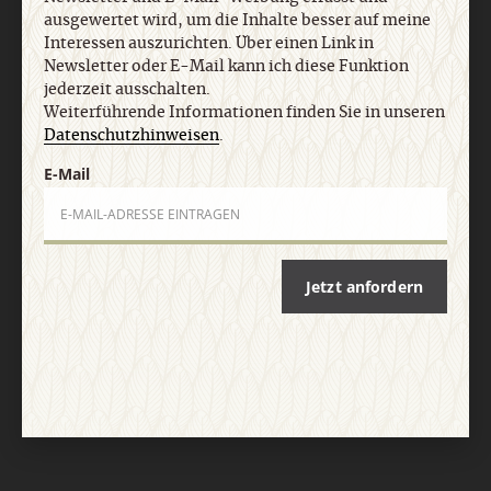
Impressum
ausgewertet wird, um die Inhalte besser auf meine
Interessen auszurichten. Über einen Link in
Newsletter oder E-Mail kann ich diese Funktion
Vertrag widerrufen
Abo online kündigen
jederzeit ausschalten.
Weiterführende Informationen finden Sie in unseren
Datenschutzhinweisen
.
E-Mail
Jetzt anfordern
Nach oben