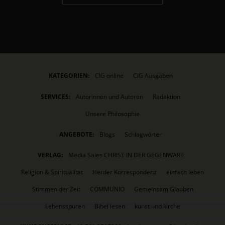
KATEGORIEN:
CIG online
CIG Ausgaben
SERVICES:
Autorinnen und Autoren
Redaktion
Unsere Philosophie
ANGEBOTE:
Blogs
Schlagwörter
VERLAG:
Media Sales CHRIST IN DER GEGENWART
Religion & Spiritualität
Herder Korrespondenz
einfach leben
Stimmen der Zeit
COMMUNIO
Gemeinsam Glauben
Lebensspuren
Bibel lesen
kunst und kirche