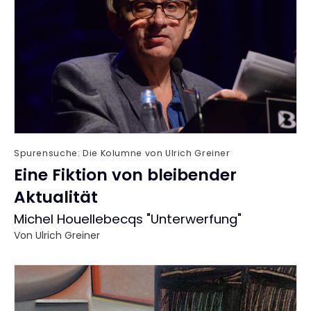
Spurensuche: Die Kolumne von Ulrich Greiner
Eine Fiktion von bleibender
Aktualität
:
Michel Houellebecqs "Unterwerfung"
Von
Ulrich Greiner