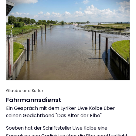
Glaube und Kultur
Fährmannsdienst
Ein Gespräch mit dem Lyriker Uwe Kolbe über
:
seinen Gedichtband "Das Alter der Elbe"
Soeben hat der Schriftsteller Uwe Kolbe eine
Sammlung von Gedichten über die Elbe veröffentlicht.