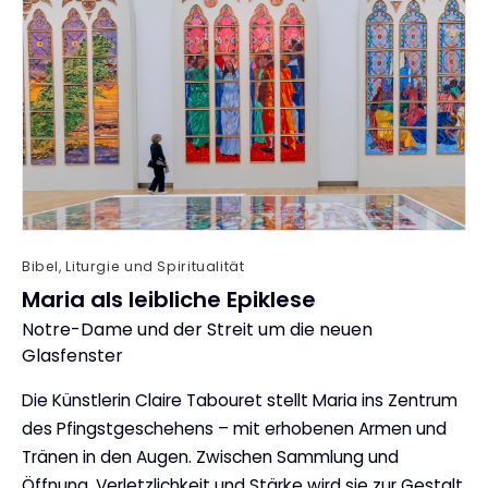
Bibel, Liturgie und Spiritualität
Maria als leibliche Epiklese
Notre-Dame und der Streit um die neuen
:
Glasfenster
Die Künstlerin Claire Tabouret stellt Maria ins Zentrum
des Pfingstgeschehens – mit erhobenen Armen und
Tränen in den Augen. Zwischen Sammlung und
Öffnung, Verletzlichkeit und Stärke wird sie zur Gestalt