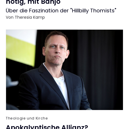
nötig, mit Banjo
:
Über die Faszination der "Hillbilly Thomists"
Von
Theresia Kamp
Theologie und Kirche
Apokalyptische Allianz?