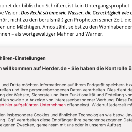
phet der biblischen Schriften, ist kein Untergangsprophet. 
ve Vision:
Das Recht ströme wie Wasser, die Gerechtigkeit wie e
ehört nicht zu den berufsmäßigen Propheten seiner Zeit, die
en und Mächtigen. Amos zählt selbst zu den Wohl­habenden
annen – als wortgewaltiger Mahner und Warner.
ft gerecht gestalten
et Amosinternational?
n und Erwachsenenbildnern ein Forum für sozialethische In
 Akteuren in Politik und Gesellschaft ein Repertoire an wiss
d theologisch verantworteten Werten und Überzeugungen.
Fundus an Lebenswissen und visionärer Kraft.