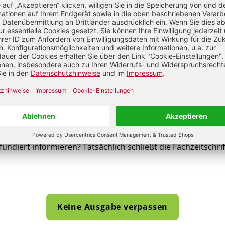
n wir dieses Vorhaben an?
al schlägt Brücken zwischen Wissenschaft und Praxis, zwis
ehre und neuen sozialen Herausforderungen. Die Autoren be
en und legen komplexe Sachverhalte in verständlicher Spra
iert zu dieser neuen Zeitschrift?
 von Verantwortlichen aus Politik, Wirtschaft, Verbänden häu
nd Akademieleiter gestellt werden: Wo kann man christliche
lschaftlichen Themen erfahren? Wie kann man sich über eth
fundiert informieren? Tatsächlich schließt die Fachzeitschri
Keine Ausgabe verpassen