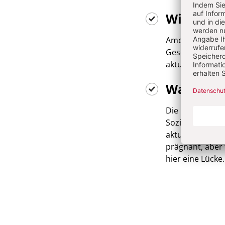
Wie gehe
Amosinternation
Gesellschaftsl
aktuellen Them
Was motiv
Die Fragen, die
Sozialethiker u
aktuellen gesel
prägnant, aber 
hier eine Lücke.