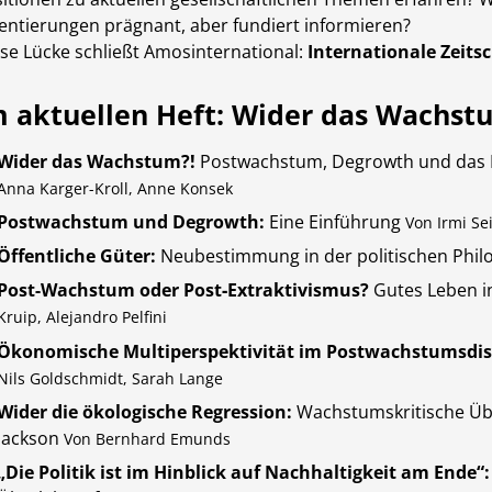
entierungen prägnant, aber fundiert in­for­mieren?
se Lücke schließt Amosinternational:
Internationale Zeitsc
m aktuellen Heft: Wider das Wachst
Wider das Wachstum?!
Postwachstum, Degrowth und das 
Anna Karger-Kroll, Anne Konsek
Postwachstum und Degrowth:
Eine Einführung
Von Irmi Se
Öffentliche Güter:
Neubestimmung in der politischen Phil
Post-Wachstum oder Post‑Extraktivismus?
Gutes Leben i
Kruip, Alejandro Pelfini
Ökonomische Multiperspektivität im Postwachstumsdis
Nils Goldschmidt, Sarah Lange
Wider die ökologische Regression:
Wachstumskritische Üb
Jackson
Von Bernhard Emunds
„Die Politik ist im Hinblick auf Nachhaltigkeit am Ende“: