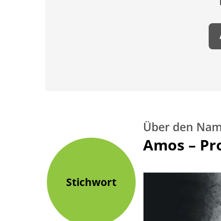
Über den Nam
:
Amos – Pr
Stichwort