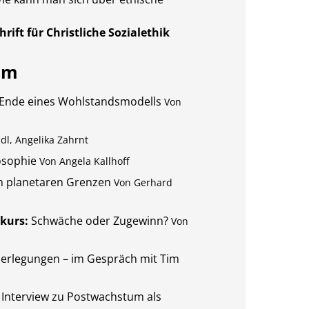
hrift für Christliche Sozialethik
um
Ende eines Wohlstandsmodells
Von
idl, Angelika Zahrnt
osophie
Von Angela Kallhoff
n planetaren Grenzen
Von Gerhard
kurs:
Schwäche oder Zugewinn?
Von
erlegungen – im Gespräch mit Tim
Interview zu Postwachstum als