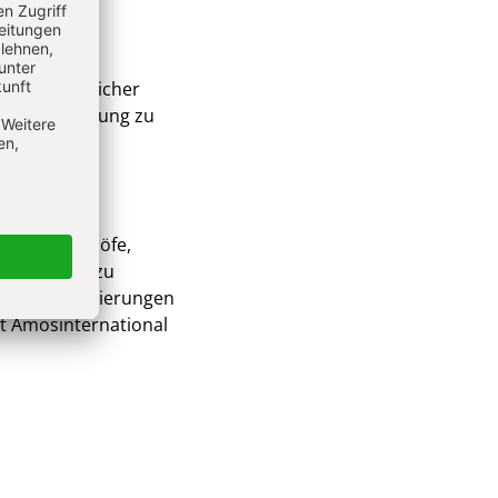
chen christlicher
ziehen Stellung zu
che dar.
fig an Bischöfe,
 Positionen zu
ische Orientierungen
ft Amosinternational