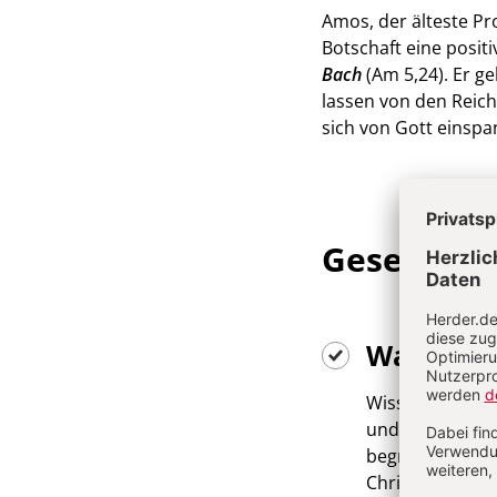
Amos, der älteste Pro
Botschaft eine positi
Bach
(Am 5,24). Er g
lassen von den Reich
sich von Gott einsp
Gesellscha
Was biet
Wissenschaftler
und Dialog. Den
begründeten un
Christen einen 