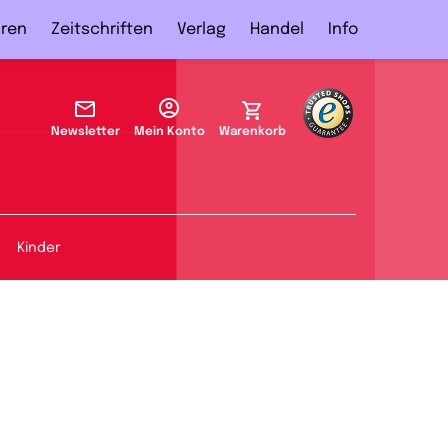
ren
Zeitschriften
Verlag
Handel
Info
Newsletter
Mein Konto
Warenkorb
Kinder