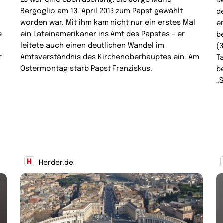
D
Bergoglio am 13. April 2013 zum Papst gewählt
d
worden war. Mit ihm kam nicht nur ein erstes Mal
e
e
ein Lateinamerikaner ins Amt des Papstes - er
b
leitete auch einen deutlichen Wandel im
(
r
Amtsverständnis des Kirchenoberhauptes ein. Am
T
Ostermontag starb Papst Franziskus.
b
„
Herder.de