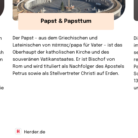
Papst & Papsttum
Der Papst – aus dem Griechischen und
m
D
Lateinischen von πάππας/papa für Vater – ist das
i
Oberhaupt der katholischen Kirche und des
ch
s
souveränen Vatikanstaates. Er ist Bischof von
en
r
Rom und wird tituliert als Nachfolger des Apostels
P
Petrus sowie als Stellvertreter Christi auf Erden.
S
1
ie
u
Herder.de