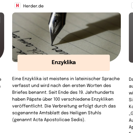
Herder.de
Enzyklika
Eine Enzyklika ist meistens in lateinischer Sprache
e
D
verfasst und wird nach den ersten Worten des
h
a
Briefes benannt. Seit Ende des 19. Jahrhunderts
w
haben Päpste über 100 verschiedene Enzykliken
S
veröffentlicht. Die Verbreitung erfolgt durch das
K
sogenannte Amtsblatt des Heiligen Stuhls
„
(genannt Acta Apostolicae Sedis).
A
A