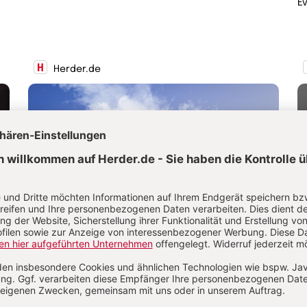
E
Herder.de
Konklave
-
Wenn ein Papst stirbt, beginnt eine Zeit der
E
Sedisvakanz und der Blick der katholischen Welt
B
richtet sich auf das Konklave. Bei dieser geheimen
H
Wahl entscheiden die Kardinäle über den
i
nächsten Papst. Woher kommt der Begriff
n