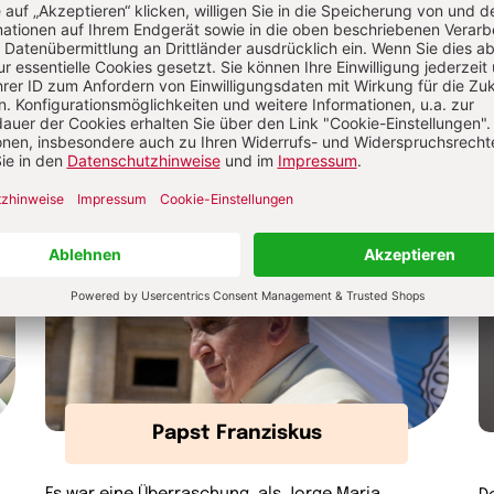
„Konklave“, wie sind die Abläufe und welche
wi
Anekdoten ranken sich rund um dieses Ereignis
a
hinter den vatikanischen Mauern?
z
u
g
Herder.de
Papst Franziskus
Es war eine Überraschung, als Jorge Maria