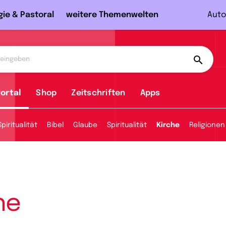
gie & Pastoral
weitere Themenwelten
Auto
ortal
Shop
Zeitschriften
Apps
piritualität
Bibel
Glaube
Spiritualität
Kirche
Religionen
he