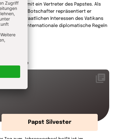
rkt. Er ist damit ein Vertreter des Papstes. Als
kkreditierter Botschafter repräsentiert er
ugleich die staatlichen Interessen des Vatikans
nd ist so an internationale diplomatische Regeln
ebunden.
Herder.de
Papst Silvester