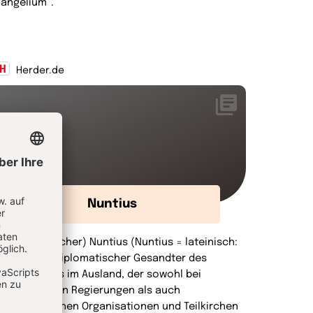
vangelium“.
Herder.de
Nuntius
in (Apostolischer) Nuntius (Nuntius = lateinisch:
ote) ist ein diplomatischer Gesandter des
eiligen Stuhls im Ausland, der sowohl bei
nternationalen Regierungen als auch
ichtöffentlichen Organisationen und Teilkirchen