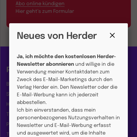
Abo online kündigen
Hier geht’s zum Formular
Neues von Herder
Fenster
schließen
Ja, ich möchte den kostenlosen Herder-
Newsletter abonnieren
und willige in die
Portal
Verwendung meiner Kontaktdaten zum
Zweck des E-Mail-Marketings durch den
Biblische Theologie
Verlag Herder ein. Den Newsletter oder die
Systematische Theologie
E-Mail-Werbung kann ich jederzeit
abbestellen.
Historische Theologie
Ich bin einverstanden, dass mein
Theologische Ethik
personenbezogenes Nutzungsverhalten in
Praktische Theologie
Newsletter und E-Mail-Werbung erfasst
und ausgewertet wird, um die Inhalte
Theo-Börse