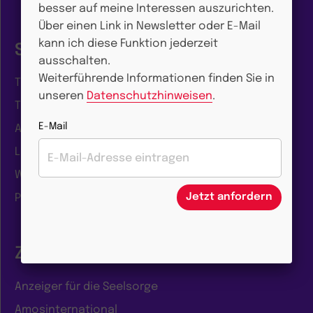
besser auf meine Interessen auszurichten.
Über einen Link in Newsletter oder E-Mail
kann ich diese Funktion jederzeit
Shop
ausschalten.
Weiterführende Informationen finden Sie in
Theologische Sachbücher
unseren
Datenschutzhinweisen
.
Theologische Reihen
E-Mail
Authentische Liturgie
Liturgie für Laien
Werk- und Modellbücher
Jetzt anfordern
Pastorale Geschenke
Zeitschriften
Anzeiger für die Seelsorge
Amosinternational