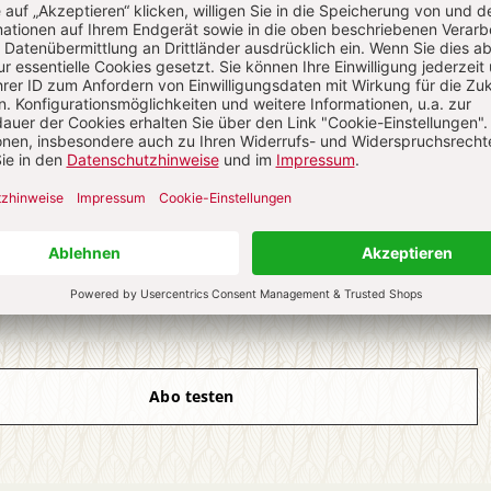
ch auf alle anderen Artikel im Abo-Bereich
4 Hefte digital 0,00 €
 € für 26 Ausgaben pro Halbjahr + Digitalzugang
l. 27,30 € Versand (D)
IM ABO
IM DIGITAL-ABO
Abo testen