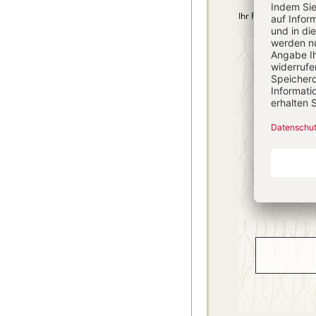
Ihr Plus: Zugriff au
4 Hefte + 
75,40
danach
inkl. MwSt., zzg