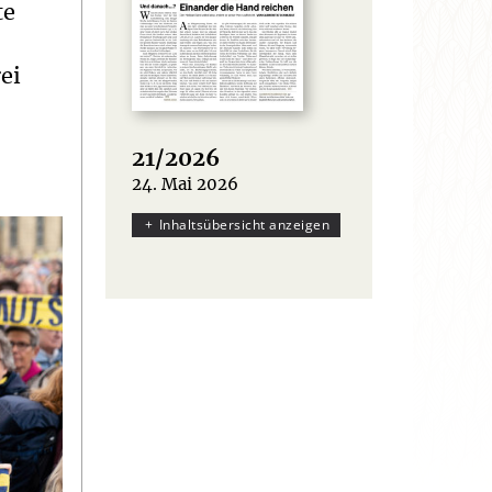
te
ei
21/2026
24. Mai 2026
:
Inhaltsübersicht anzeigen