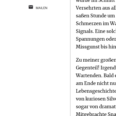
wurde im Schnitt 
MAILEN
Versehrten aus a
saßen Stunde um
Schmerzen im War
Signals. Eine sol
Spannungen oder 
Missgunst bis hi
Zu meiner großen
Gegenteil! Irgen
Wartenden. Bald 
am Ende nicht nu
Lebensgeschichte
von kuriosen Sil
sogar von dramat
Mitgebrachte Sna