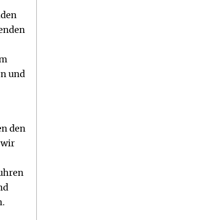
nden
menden
um
on und
en den
 wir
fuhren
nd
n.