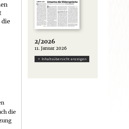
hen
t
 die
2/2026
11. Januar 2026
:
Inhaltsübersicht anzeigen
en
ch die
tzung