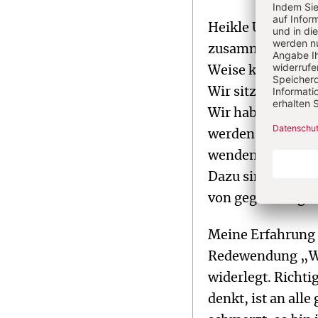
Heikle Umstände 
zusammenrücken l
Weise können kri
Wir sitzen schlie
Wir haben ähnlic
werden nur wirkl
wenden, sondern
Dazu sind wir tat
von gegenteiligen
Meine Erfahrung 
Redewendung „Wenn
widerlegt. Richt
denkt, ist an al