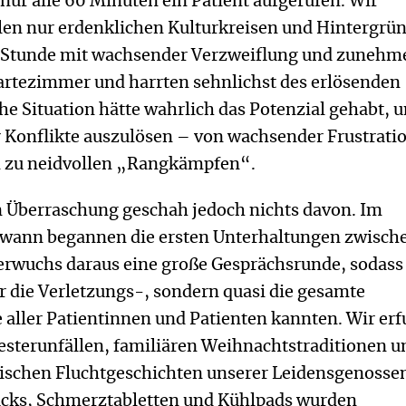
nur alle 60 Minuten ein Patient aufgerufen. Wir
llen nur erdenklichen Kulturkreisen und Hintergrü
 Stunde mit wachsender Verzweiflung und zuneh
tezimmer und harrten sehnlichst des erlösenden
che Situation hätte wahrlich das Potenzial gehabt, 
Konflikte auszulösen – von wachsender Frustrati
n zu neidvollen „Rangkämpfen“.
 Überraschung geschah jedoch nichts davon. Im
dwann begannen die ersten Unterhaltungen zwisch
erwuchs daraus eine große Gesprächsrunde, sodass
r die Verletzungs-, sondern quasi die gesamte
 aller Patientinnen und Patienten kannten. Wir er
vesterunfällen, familiären Weihnachtstraditionen u
ischen Fluchtgeschichten unserer Leidensgenosse
cks, Schmerztabletten und Kühlpads wurden