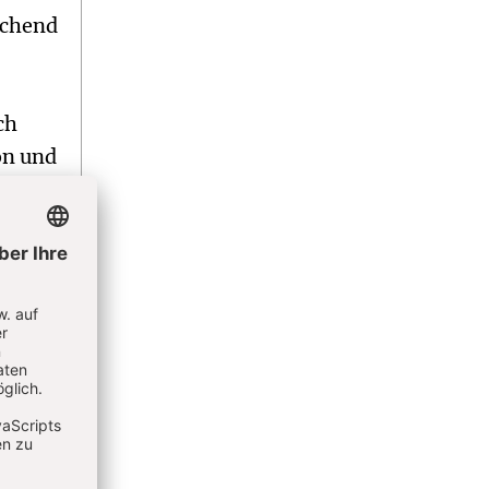
schend
ch
on und
der
nose,
nen
 der
zu
uch
llen.