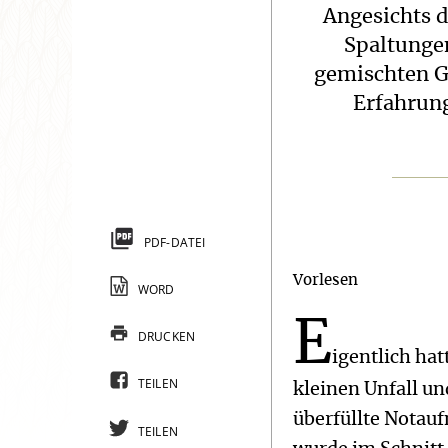
Angesichts d
Spaltungen
gemischten G
Erfahrung
PDF-DATEI
Vorlesen
WORD
E
DRUCKEN
igentlich hat
TEILEN
kleinen Unfall u
überfüllte Notau
TEILEN