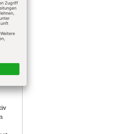
 diese
rden!
mer).
nder
n.
icht
tiv
en