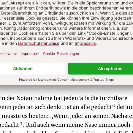
können auch das Beste in uns hervorkehren, uns
assen und unsere Mitmenschlichkeit steigern. Auf
tische Lagen auch wesentlich besser gemeistert we
ßlich alle im selben Boot (bzw. im selben Wartezim
he Bedürfnisse, Herausforderungen oder Ziele. Wir
ich weiterkommen, wenn wir uns nicht gegeneina
 ungeachtet unserer Unterschiede zusammenhalte
sächlich in der Lage, wenn wir nur wollen und uns n
 Narrativen irritieren lassen.
in der Notaufnahme hat jedenfalls die furchtbare
 jeder an sich denkt, ist an alle gedacht“ defini
ig müsste es heißen: „Wenn jeder an seinen Nächst
le gedacht“. Und auch wenn meine Nase immer noch