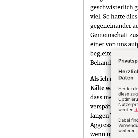
geschwisterlich g
viel. So hatte di
gegeneinander aus
Gemeinschaft zu
einer von uns auf
begleiteten sie 
Behandlungstrakt
Als ich nach sech
Kälte warm ums 
dass meine Nase n
verspäteten Weih
langen Wartezeit
Aggressionen füh
wenn manche Sti