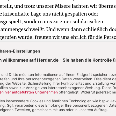
eteilt, und trotz unserer Misere lachten wir überra
ese krisenhafte Lage uns nicht gespalten oder
gespielt, sondern uns zu einer solidarischen
sammengeschweißt. Und wenn dann schließlich do
gerufen wurde, freuten wir uns ehrlich für die Pers
mit Applaus und Jubel auf ihrem Weg zum
.
s Stunden die Notaufnahme verließ, war mir trotz 
Herz.
Das lag nicht primär an der erfreulichen Diag
ur geprellt war, sondern vor allem an diesem klei
nachtswunder und der Erkenntnis, die ich während
 gewonnen hatte. Krisensituationen müssen nicht 
ren und das Schlimmste in uns hervorbringen – a
mmen uns bisweilen das Gegenteil weismachen wo