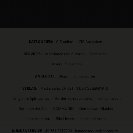
KATEGORIEN:
CIG online
CIG Ausgaben
SERVICES:
Autorinnen und Autoren
Redaktion
Unsere Philosophie
ANGEBOTE:
Blogs
Schlagwörter
VERLAG:
Media Sales CHRIST IN DER GEGENWART
Religion & Spiritualität
Herder Korrespondenz
einfach leben
Stimmen der Zeit
COMMUNIO
Gemeinsam Glauben
Lebensspuren
Bibel lesen
kunst und kirche
KUNDENSERVICE
+49 761 2717200
kundenservice@herder.de