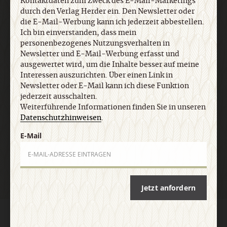
Kontaktdaten zum Zweck des E-Mail-Marketings
Interessen auszurichten. Über einen Link in
durch den Verlag Herder ein. Den Newsletter oder
Newsletter oder E-Mail kann ich diese Funktion
die E-Mail-Werbung kann ich jederzeit abbestellen.
jederzeit ausschalten. Weiterführende
Ich bin einverstanden, dass mein
Informationen finden Sie in unseren
personenbezogenes Nutzungsverhalten in
Datenschutzhinweisen
.
Newsletter und E-Mail-Werbung erfasst und
ausgewertet wird, um die Inhalte besser auf meine
Interessen auszurichten. Über einen Link in
E-Mail
Newsletter oder E-Mail kann ich diese Funktion
jederzeit ausschalten.
Weiterführende Informationen finden Sie in unseren
Datenschutzhinweisen
.
E-Mail
Jetzt anmelden
Jetzt anfordern
AGB und Widerrufsbelehrung
Datenschutz
Barrierefreiheit