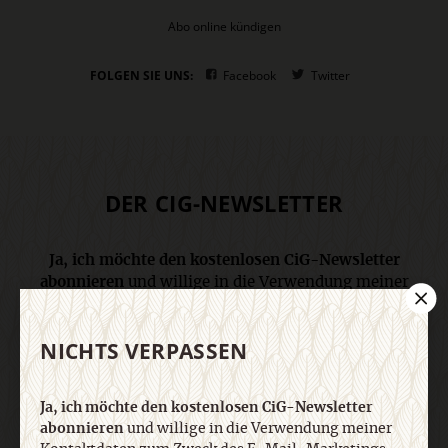
Abo online kündigen
FOLGEN SIE UNS:
Facebook
Twitter
DER CIG-NEWSLETTER
Ja, ich möchte den kostenlosen CiG-Newsletter
abonnieren
und willige in die Verwendung meiner
Kontaktdaten zum Zweck des E-Mail-Marketings
durch den Verlag Herder ein. Den Newsletter oder
NICHTS VERPASSEN
die E-Mail-Werbung kann ich jederzeit abbestellen.
Ich bin einverstanden, dass mein
personenbezogenes Nutzungsverhalten in
Ja, ich möchte den kostenlosen CiG-Newsletter
Newsletter und E-Mail-Werbung erfasst und
abonnieren
und willige in die Verwendung meiner
ausgewertet wird, um die Inhalte besser auf meine