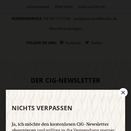
Lebensspuren
Bibel lesen
kunst und kirche
KUNDENSERVICE
+49 761 2717200
kundenservice@herder.de
Abo online kündigen
FOLGEN SIE UNS:
Facebook
Twitter
DER CIG-NEWSLETTER
Ja, ich möchte den kostenlosen CiG-Newsletter
abonnieren
und willige in die Verwendung meiner
NICHTS VERPASSEN
Kontaktdaten zum Zweck des E-Mail-Marketings
durch den Verlag Herder ein. Den Newsletter oder
die E-Mail-Werbung kann ich jederzeit abbestellen.
Ja, ich möchte den kostenlosen CiG-Newsletter
Ich bin einverstanden, dass mein
abonnieren
und willige in die Verwendung meiner