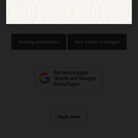
AGB und Widerrufsbelehrung
Datenschutz
Barrierefreiheit
Impressum
Vertrag widerrufen
Abo online kündigen
Nach oben