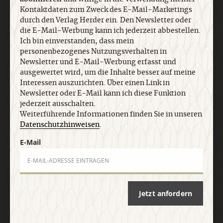
personenbezogenes Nutzungsverhalten in
Kontaktdaten zum Zweck des E-Mail-Marketings
Newsletter und E-Mail-Werbung erfasst und
durch den Verlag Herder ein. Den Newsletter oder
ausgewertet wird, um die Inhalte besser auf meine
die E-Mail-Werbung kann ich jederzeit abbestellen.
Interessen auszurichten. Über einen Link in
Ich bin einverstanden, dass mein
Newsletter oder E-Mail kann ich diese Funktion
personenbezogenes Nutzungsverhalten in
Newsletter und E-Mail-Werbung erfasst und
jederzeit ausschalten. Weiterführende
ausgewertet wird, um die Inhalte besser auf meine
Informationen finden Sie in unseren
Interessen auszurichten. Über einen Link in
Datenschutzhinweisen
.
Newsletter oder E-Mail kann ich diese Funktion
jederzeit ausschalten.
Weiterführende Informationen finden Sie in unseren
E-Mail
Datenschutzhinweisen
.
E-Mail
Jetzt anmelden
Jetzt anfordern