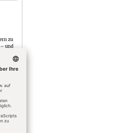
ern zu
t – und