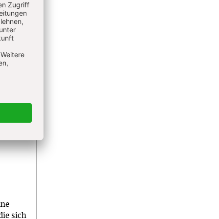
üne
die sich