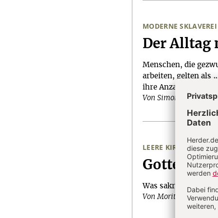
MODERNE SKLAVEREI
:
Der Alltag
Menschen, die gezwun
arbeiten, gelten als 
ihre Anzahl ist in de
Von Simon Lukas
LEERE KIRCHEN
:
Gottes Wei
Was sakrale Architek
Von Moritz Findeisen