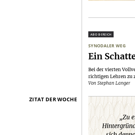
Plus
SYNODALER WEG
:
Ein Schatte
Bei der vierten Voll
richtigen Lehren zu 
Von Stephan Langer
ZITAT DER WOCHE
„Zu e
Hintergrün