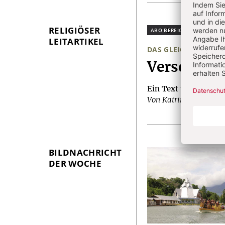
RELIGIÖSER
Plus
LEITARTIKEL
DAS GLEICHNIS VOM 
:
Verschwend
Ein Text über Reich
Von Katrin Brockmölle
BILDNACHRICHT
DER WOCHE