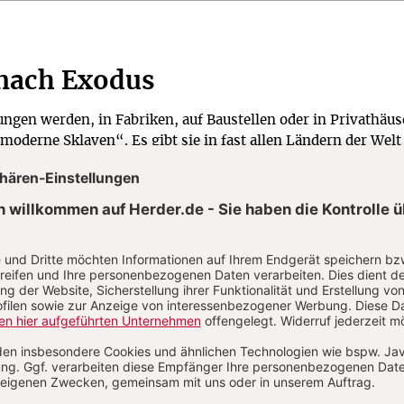
 nach Exodus
gen werden, in Fabriken, auf Baustellen oder in Privathäus
„moderne Sklaven“. Es gibt sie in fast allen Ländern der Wel
n letzten Jahren dramatisch gestiegen.
te
tur über Gott aussagt.