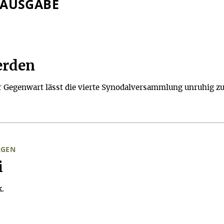
 AUSGABE
erden
r Gegenwart lässt die vierte Synodalversammlung unruhig zu
AGEN
i
k.