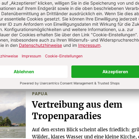
VERWALTER (LK 16,1–13)
erische Liebe
tümer – und einen wahren Schatz.
r
PAPUA
:
Vertreibung aus dem
Tropenparadies
Auf den ersten Blick scheint alles friedlich: gr
Wälder, klares Wasser und eine kleine Kirche, 