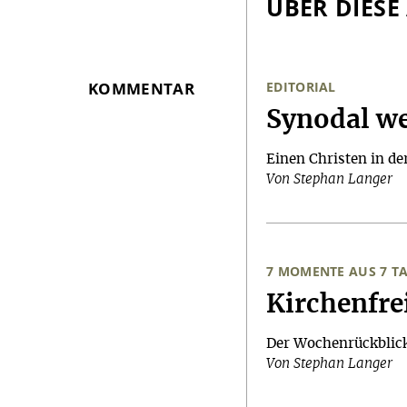
ÜBER DIESE
KOMMENTAR
EDITORIAL
:
Synodal w
Einen Christen in de
Von Stephan Langer
7 MOMENTE AUS 7 T
:
Kirchenfre
Der Wochenrückblic
Von Stephan Langer