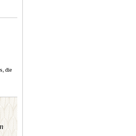
s, die
en