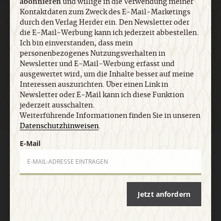
abonnieren
und willige in die Verwendung meiner
Kontaktdaten zum Zweck des E-Mail-Marketings
E-Mail
durch den Verlag Herder ein. Den Newsletter oder
die E-Mail-Werbung kann ich jederzeit abbestellen.
Ich bin einverstanden, dass mein
personenbezogenes Nutzungsverhalten in
Newsletter und E-Mail-Werbung erfasst und
Jetzt anmelden
ausgewertet wird, um die Inhalte besser auf meine
Interessen auszurichten. Über einen Link in
Newsletter oder E-Mail kann ich diese Funktion
jederzeit ausschalten.
Weiterführende Informationen finden Sie in unseren
Datenschutzhinweisen
.
E-Mail
AGB und Widerrufsbelehrung
Datenschutz
Barrierefreiheit
Impressum
Vertrag widerrufen
Abo online kündigen
Jetzt anfordern