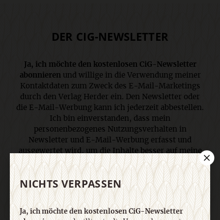
DER CIG-NEWSLETTER
Ja, ich möchte den kostenlosen CiG-Newsletter
abonnieren
und willige in die Verwendung meiner
Kontaktdaten zum Zweck des E-Mail-Marketings
durch den Verlag Herder ein. Den Newsletter oder
die E-Mail-Werbung kann ich jederzeit abbestellen.
Ich bin einverstanden, dass mein
personenbezogenes Nutzungsverhalten in
Newsletter und E-Mail-Werbung erfasst und
ausgewertet wird, um die Inhalte besser auf meine
Interessen auszurichten. Über einen Link in
Newsletter oder E-Mail kann ich diese Funktion
NICHTS VERPASSEN
jederzeit ausschalten. Weiterführende
Informationen finden Sie in unseren
Datenschutzhinweisen
.
Ja, ich möchte den kostenlosen CiG-Newsletter