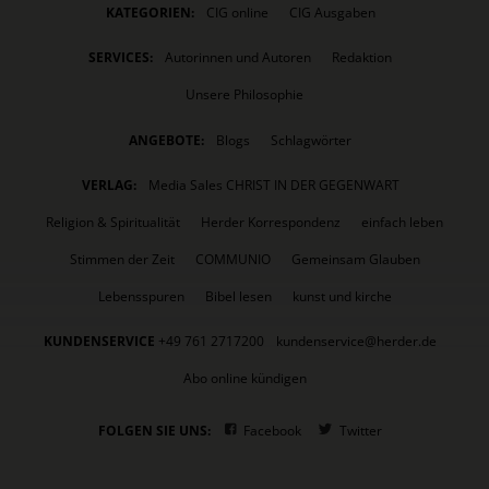
KATEGORIEN:
CIG online
CIG Ausgaben
SERVICES:
Autorinnen und Autoren
Redaktion
Unsere Philosophie
ANGEBOTE:
Blogs
Schlagwörter
VERLAG:
Media Sales CHRIST IN DER GEGENWART
Religion & Spiritualität
Herder Korrespondenz
einfach leben
Stimmen der Zeit
COMMUNIO
Gemeinsam Glauben
Lebensspuren
Bibel lesen
kunst und kirche
KUNDENSERVICE
+49 761 2717200
kundenservice@herder.de
Abo online kündigen
FOLGEN SIE UNS:
Facebook
Twitter