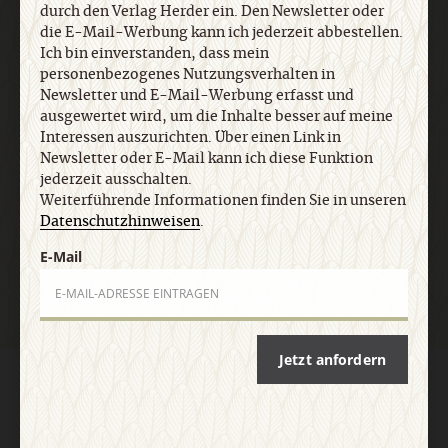
jederzeit ausschalten. Weiterführende
durch den Verlag Herder ein. Den Newsletter oder
Informationen finden Sie in unseren
die E-Mail-Werbung kann ich jederzeit abbestellen.
Ich bin einverstanden, dass mein
Datenschutzhinweisen
.
personenbezogenes Nutzungsverhalten in
Newsletter und E-Mail-Werbung erfasst und
ausgewertet wird, um die Inhalte besser auf meine
E-Mail
Interessen auszurichten. Über einen Link in
Newsletter oder E-Mail kann ich diese Funktion
jederzeit ausschalten.
Weiterführende Informationen finden Sie in unseren
Datenschutzhinweisen
.
Jetzt anmelden
E-Mail
Jetzt anfordern
AGB und Widerrufsbelehrung
Datenschutz
Barrierefreiheit
Impressum