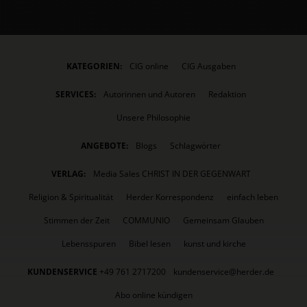
KATEGORIEN:
CIG online
CIG Ausgaben
SERVICES:
Autorinnen und Autoren
Redaktion
Unsere Philosophie
ANGEBOTE:
Blogs
Schlagwörter
VERLAG:
Media Sales CHRIST IN DER GEGENWART
Religion & Spiritualität
Herder Korrespondenz
einfach leben
Stimmen der Zeit
COMMUNIO
Gemeinsam Glauben
Lebensspuren
Bibel lesen
kunst und kirche
KUNDENSERVICE
+49 761 2717200
kundenservice@herder.de
Abo online kündigen