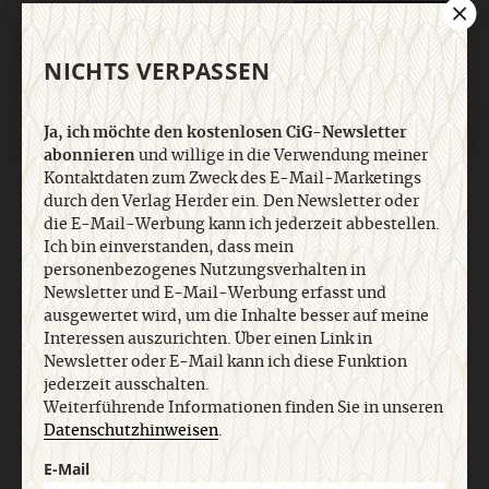
Jetzt anmelden
NICHTS VERPASSEN
Ja, ich möchte den kostenlosen CiG-Newsletter
abonnieren
und willige in die Verwendung meiner
Kontaktdaten zum Zweck des E-Mail-Marketings
AGB und Widerrufsbelehrung
Datenschutz
Barrierefreiheit
durch den Verlag Herder ein. Den Newsletter oder
Impressum
die E-Mail-Werbung kann ich jederzeit abbestellen.
Ich bin einverstanden, dass mein
personenbezogenes Nutzungsverhalten in
Vertrag widerrufen
Abo online kündigen
Newsletter und E-Mail-Werbung erfasst und
ausgewertet wird, um die Inhalte besser auf meine
Interessen auszurichten. Über einen Link in
Newsletter oder E-Mail kann ich diese Funktion
jederzeit ausschalten.
Weiterführende Informationen finden Sie in unseren
Datenschutzhinweisen
.
E-Mail