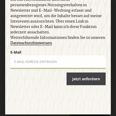
personenbezogenes Nutzungsverhalten in
abonnieren
und willige in die Verwendung meiner
Newsletter und E-Mail-Werbung erfasst und
Kontaktdaten zum Zweck des E-Mail-Marketings
ausgewertet wird, um die Inhalte besser auf meine
durch den Verlag Herder ein. Den Newsletter oder
Interessen auszurichten. Über einen Link in
die E-Mail-Werbung kann ich jederzeit abbestellen.
Newsletter oder E-Mail kann ich diese Funktion
Ich bin einverstanden, dass mein
jederzeit ausschalten.
personenbezogenes Nutzungsverhalten in
Weiterführende Informationen finden Sie in unseren
Newsletter und E-Mail-Werbung erfasst und
Datenschutzhinweisen
.
ausgewertet wird, um die Inhalte besser auf meine
Interessen auszurichten. Über einen Link in
E-Mail
Newsletter oder E-Mail kann ich diese Funktion
jederzeit ausschalten. Weiterführende
Informationen finden Sie in unseren
Datenschutzhinweisen
.
Jetzt anfordern
E-Mail