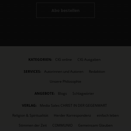
Abo bestellen
KATEGORIEN:
CIG online
CIG Ausgaben
SERVICES:
Autorinnen und Autoren
Redaktion
Unsere Philosophie
ANGEBOTE:
Blogs
Schlagwörter
VERLAG:
Media Sales CHRIST IN DER GEGENWART
Religion & Spiritualität
Herder Korrespondenz
einfach leben
Stimmen der Zeit
COMMUNIO
Gemeinsam Glauben