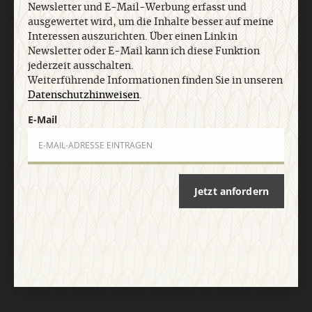
personenbezogenes Nutzungsverhalten in
Newsletter und E-Mail-Werbung erfasst und
Newsletter und E-Mail-Werbung erfasst und
ausgewertet wird, um die Inhalte besser auf meine
ausgewertet wird, um die Inhalte besser auf meine
Interessen auszurichten. Über einen Link in
Interessen auszurichten. Über einen Link in
Newsletter oder E-Mail kann ich diese Funktion
jederzeit ausschalten.
Newsletter oder E-Mail kann ich diese Funktion
Weiterführende Informationen finden Sie in unseren
jederzeit ausschalten. Weiterführende
Datenschutzhinweisen
.
Informationen finden Sie in unseren
Datenschutzhinweisen
.
E-Mail
E-Mail
Jetzt anfordern
Jetzt anmelden