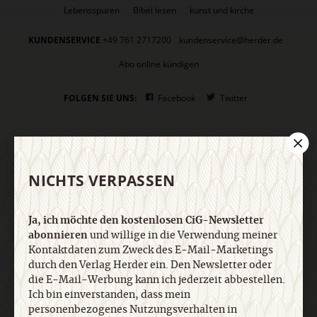
Lebensspuren
Bibel lesen
kunst und kirche
KUNDENSERVICE
+49 761 2717200
kundenservice@herder.de
Abo online kündigen
FOLGEN SIE UNS:
Facebook
Twitter
NICHTS VERPASSEN
DER CIG-NEWSLETTER
Ja, ich möchte den kostenlosen CiG-Newsletter
Ja, ich möchte den kostenlosen CiG-Newsletter
abonnieren
und willige in die Verwendung meiner
abonnieren
und willige in die Verwendung meiner
Kontaktdaten zum Zweck des E-Mail-Marketings
Kontaktdaten zum Zweck des E-Mail-Marketings
durch den Verlag Herder ein. Den Newsletter oder
durch den Verlag Herder ein. Den Newsletter oder
die E-Mail-Werbung kann ich jederzeit abbestellen.
die E-Mail-Werbung kann ich jederzeit abbestellen.
Ich bin einverstanden, dass mein
Ich bin einverstanden, dass mein
personenbezogenes Nutzungsverhalten in