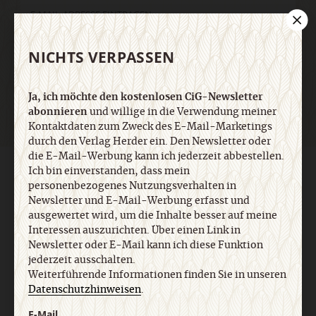
NICHTS VERPASSEN
Jetzt anmelden
Ja, ich möchte den kostenlosen CiG-Newsletter
abonnieren
und willige in die Verwendung meiner
Kontaktdaten zum Zweck des E-Mail-Marketings
durch den Verlag Herder ein. Den Newsletter oder
die E-Mail-Werbung kann ich jederzeit abbestellen.
Ich bin einverstanden, dass mein
AGB und Widerrufsbelehrung
Datenschutz
Barrierefreiheit
Impressum
personenbezogenes Nutzungsverhalten in
Newsletter und E-Mail-Werbung erfasst und
ausgewertet wird, um die Inhalte besser auf meine
Vertrag widerrufen
Abo online kündigen
Interessen auszurichten. Über einen Link in
Newsletter oder E-Mail kann ich diese Funktion
jederzeit ausschalten.
Weiterführende Informationen finden Sie in unseren
Datenschutzhinweisen
.
E-Mail