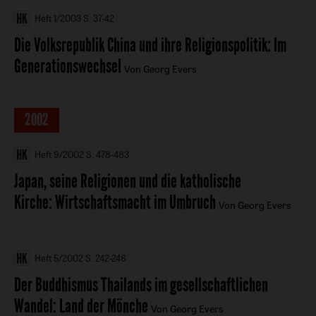
Heft 1/2003
S. 37-42
Die Volksrepublik China und ihre Religionspolitik
:
Im
Generationswechsel
Von Georg Evers
2002
Heft 9/2002
S. 478-483
Japan, seine Religionen und die katholische
Kirche
:
Wirtschaftsmacht im Umbruch
Von Georg Evers
Heft 5/2002
S. 242-246
Der Buddhismus Thailands im gesellschaftlichen
Wandel
:
Land der Mönche
Von Georg Evers