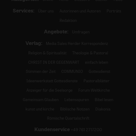
Services:
Über uns
Autorinnen und Autoren
Porträts
Redaktion
Angebote:
Umfragen
Verlag:
Media Sales Herder Korrespondenz
Religion & Spiritualität
Theologie & Pastoral
CHRIST IN DER GEGENWART
einfach leben
Stimmen der Zeit
COMMUNIO
Gottesdienst
Ideenwerkstatt Gottesdienste
Pastoralblätter
Anzeiger für die Seelsorge
Forum Weltkirche
Gemeinsam Glauben
Lebensspuren
Bibel lesen
kunst und kirche
Biblische Notizen
Diakonia
Römische Quartalschrift
Kundenservice
+49 761 2717200