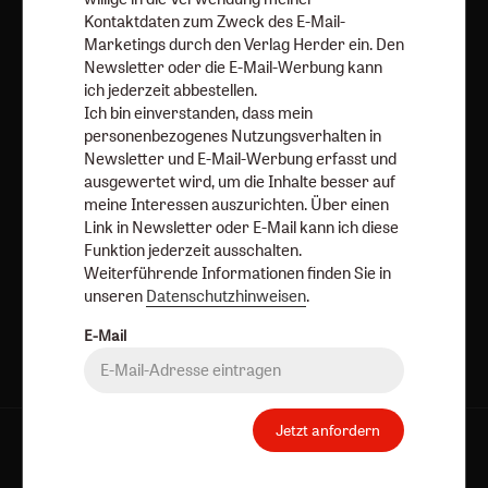
meine Interessen auszurichten. Über einen Link in
Kontaktdaten zum Zweck des E-Mail-
Marketings durch den Verlag Herder ein. Den
Newsletter oder E-Mail kann ich diese Funktion jederzeit
Newsletter oder die E-Mail-Werbung kann
ausschalten.
ich jederzeit abbestellen.
Weiterführende Informationen finden Sie in unseren
Ich bin einverstanden, dass mein
Datenschutzhinweisen
.
personenbezogenes Nutzungsverhalten in
Newsletter und E-Mail-Werbung erfasst und
E-Mail
ausgewertet wird, um die Inhalte besser auf
meine Interessen auszurichten. Über einen
Link in Newsletter oder E-Mail kann ich diese
Funktion jederzeit ausschalten.
Jetzt anmelden
Weiterführende Informationen finden Sie in
unseren
Datenschutzhinweisen
.
E-Mail
Jetzt anfordern
AGB und Widerrufsbelehrung
Datenschutz
Barrierefreiheit
Impressum