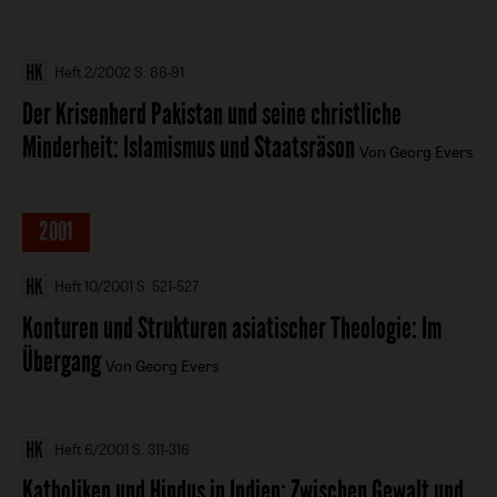
Heft 2/2002
S. 86-91
Der Krisenherd Pakistan und seine christliche
Minderheit
:
Islamismus und Staatsräson
Von Georg Evers
2001
Heft 10/2001
S. 521-527
Konturen und Strukturen asiatischer Theologie
:
Im
Übergang
Von Georg Evers
Heft 6/2001
S. 311-316
Katholiken und Hindus in Indien
:
Zwischen Gewalt und