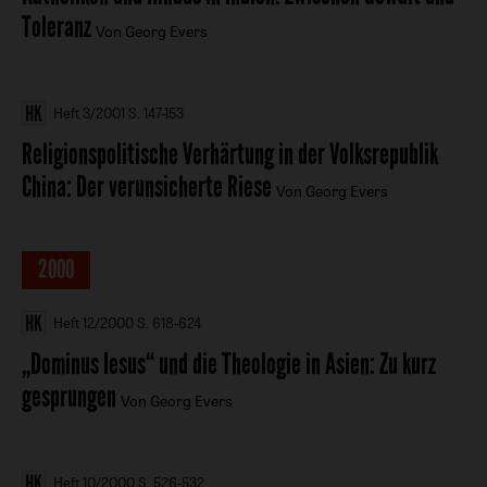
Toleranz
Von Georg Evers
Heft 3/2001
S. 147-153
Religionspolitische Verhärtung in der Volksrepublik
China
:
Der verunsicherte Riese
Von Georg Evers
2000
Heft 12/2000
S. 618-624
„Dominus Iesus“ und die Theologie in Asien
:
Zu kurz
gesprungen
Von Georg Evers
Heft 10/2000
S. 526-532