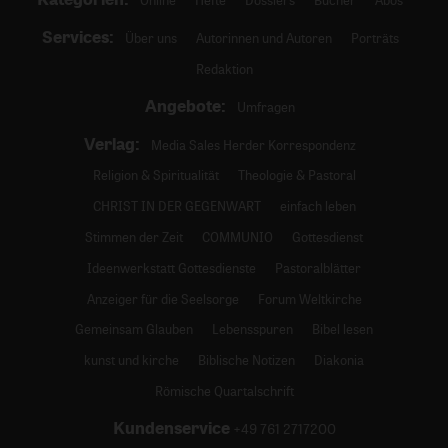
Services:
Über uns
Autorinnen und Autoren
Porträts
Redaktion
Angebote:
Umfragen
Verlag:
Media Sales Herder Korrespondenz
Religion & Spiritualität
Theologie & Pastoral
CHRIST IN DER GEGENWART
einfach leben
Stimmen der Zeit
COMMUNIO
Gottesdienst
Ideenwerkstatt Gottesdienste
Pastoralblätter
Anzeiger für die Seelsorge
Forum Weltkirche
Gemeinsam Glauben
Lebensspuren
Bibel lesen
kunst und kirche
Biblische Notizen
Diakonia
Römische Quartalschrift
Kundenservice
+49 761 2717200