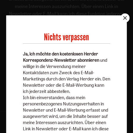
meine Interessen auszurichten. Über einen Link in
Newsletter oder E-Mail kann ich diese Funktion jederzeit
ausschalten.
Weiterführende Informationen finden Sie in unseren
Nichts verpassen
Datenschutzhinweisen
.
E-Mail
Ja, ich möchte den kostenlosen Herder
Korrespondenz-Newsletter abonnieren
und
willige in die Verwendung meiner
Kontaktdaten zum Zweck des E-Mail-
Jetzt anmelden
Marketings durch den Verlag Herder ein. Den
Newsletter oder die E-Mail-Werbung kann
ich jederzeit abbestellen.
Ich bin einverstanden, dass mein
personenbezogenes Nutzungsverhalten in
Newsletter und E-Mail-Werbung erfasst und
ausgewertet wird, um die Inhalte besser auf
meine Interessen auszurichten. Über einen
AGB und Widerrufsbelehrung
Datenschutz
Link in Newsletter oder E-Mail kann ich diese
Barrierefreiheit
Impressum