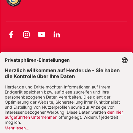
Facebook
Instagram
YouTube
LinkedIn
AGB und Widerrufsbelehrung
Widerrufsbelehrung Bücher
Widerrufsbelehrung E-Books
Widerrufsbelehrung Zeitschriften
Datenschutz
Datenschutz Social Media
Barrierefreiheit
Impressum
Vertrag widerrufen
Abo online kündigen