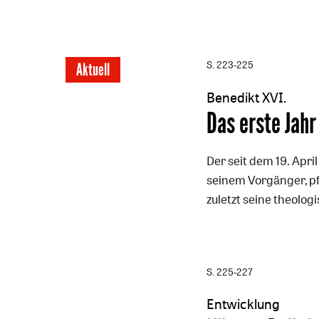
S. 223-225
Aktuell
Benedikt XVI.
:
Das erste Jahr
Der seit dem 19. Apri
seinem Vorgänger, pfl
zuletzt seine theolo
S. 225-227
Entwicklung