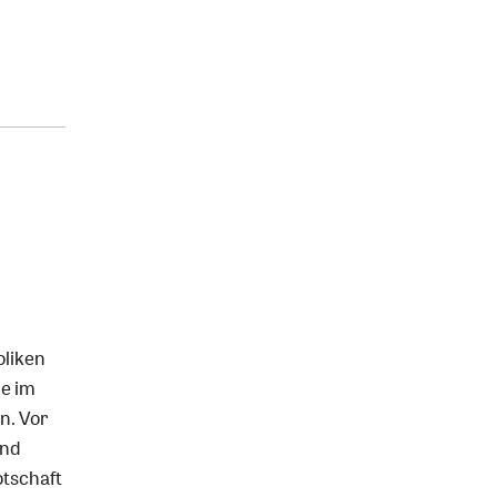
oliken
e im
en. Vor
und
otschaft