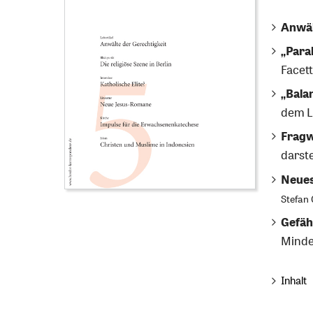
Anwäl
„Paral
Facet
„Bala
dem L
Fragw
darste
Neues
Stefan 
Gefäh
Minde
Inhalt