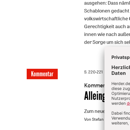
ausgehen: Dass nämli
Schablonen gedacht w
volkswirtschaftliche
Gerechtigkeit auch au
innen wie nach außen 
der Sorge um sich se
S. 220-221
Kommentar
Kommentar
:
Alleingang
Zum neuen Schuljahr 
Von Stefan Orth