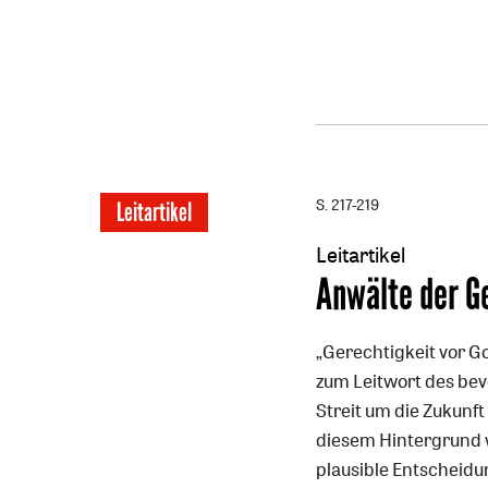
S. 217-219
Leitartikel
Leitartikel
:
Anwälte der G
„Gerechtigkeit vor G
zum Leitwort des be
Streit um die Zukunft 
diesem Hintergrund w
plausible Entscheidu