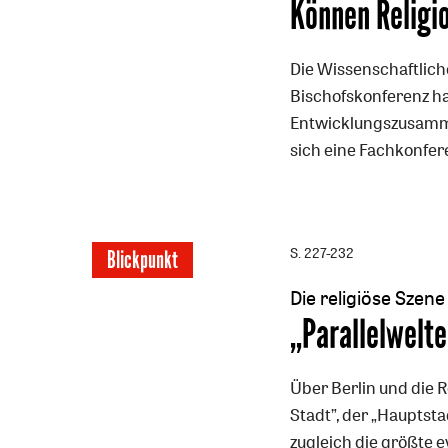
:
Können Religi
Die Wissenschaftlich
Bischofskonferenz ha
Entwicklungszusamme
sich eine Fachkonfer
S. 227-232
Blickpunkt
Die religiöse Szene 
:
„Parallelwelt
Über Berlin und die R
Stadt”, der „Hauptsta
zugleich die größte e