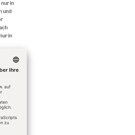
 nur in
en und
er
Nach
nur in