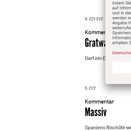
S. 221-222
Kommentar
:
Gratwanderun
Darf ein Discounter 
S. 222
Kommentar
:
Massiv
Spaniens Bischöfe w