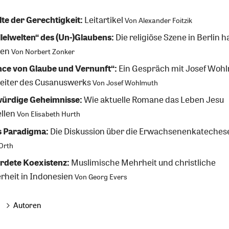
te der Gerechtigkeit:
Leitartikel
Von
Alexander Foitzik
lelwelten“ des (Un-)Glaubens:
Die religiöse Szene in Berlin ha
ten
Von
Norbert Zonker
nce von Glaube und Vernunft“:
Ein Gespräch mit Josef Wohl
eiter des Cusanuswerks
Von
Josef Wohlmuth
ürdige Geheimnisse:
Wie aktuelle Romane das Leben Jesu
llen
Von
Elisabeth Hurth
 Paradigma:
Die Diskussion über die Erwachsenenkateches
Orth
rdete Koexistenz:
Muslimische Mehrheit und christliche
rheit in Indonesien
Von
Georg Evers
Autoren