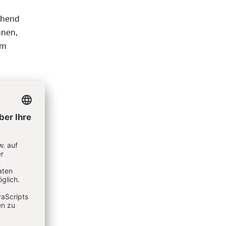
chend
nnen,
em