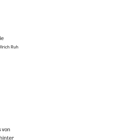
ie
lrich Ruh
s von
hinter