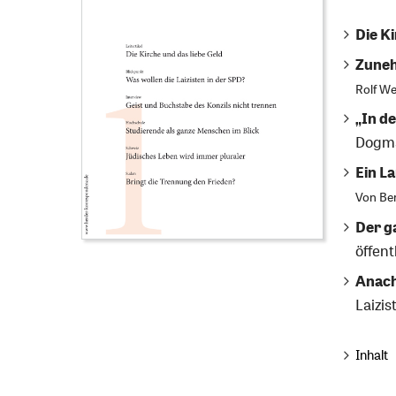
Die Ki
Zuneh
Rolf We
„In d
Dogma
Ein L
Von
Be
Der g
öffen
Anach
Laizis
Inhalt