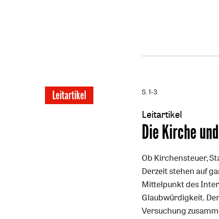
S. 1-3
Leitartikel
Leitartikel
:
Die Kirche und
Ob Kirchensteuer, St
Derzeit stehen auf g
Mittelpunkt des Inte
Glaubwürdigkeit. Der
Versuchung zusammen, 