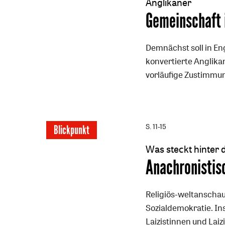
Anglikaner
:
Gemeinschaft
Demnächst soll in Eng
konvertierte Anglikan
vorläufige Zustimmu
S. 11-15
Blickpunkt
Was steckt hinter 
:
Anachronistis
Religiös-weltanschaul
Sozialdemokratie. In
Laizistinnen und Lai