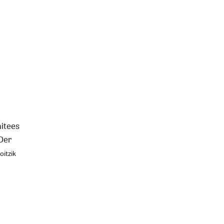
itees
Der
oitzik