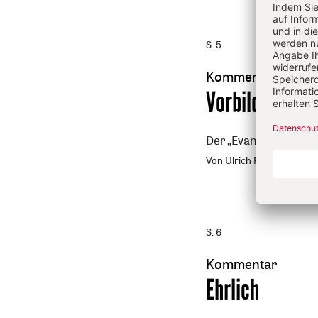
S. 5
Kommentar
:
Vorbildlich
Der „Evangelische E
Von Ulrich Ruh
S. 6
Kommentar
:
Ehrlich