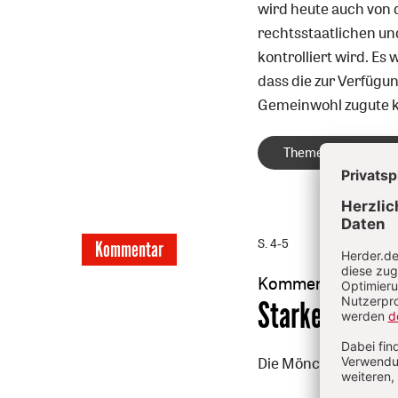
wird heute auch von 
rechtsstaatlichen u
kontrolliert wird. E
dass die zur Verfügu
Gemeinwohl zugute
Themenpaket: Kirch
S. 4-5
Kommentar
Kommentar
:
Starkes Zeugn
Die Mönche von Tibhir