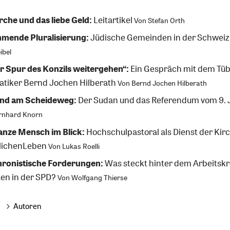
rche und das liebe Geld:
Leitartikel
Von
Stefan Orth
mende Pluralisierung:
Jüdische Gemeinden in der Schweiz
ibel
er Spur des Konzils weitergehen“:
Ein Gespräch mit dem Tüb
tiker Bernd Jochen Hilberath
Von
Bernd Jochen Hilberath
and am Scheideweg:
Der Sudan und das Referendum vom 9. 
rnhard Knorn
anze Mensch im Blick:
Hochschulpastoral als Dienst der Kir
tlichenLeben
Von
Lukas Roelli
ronistische Forderungen:
Was steckt hinter dem Arbeitskr
ten in der SPD?
Von
Wolfgang Thierse
Autoren