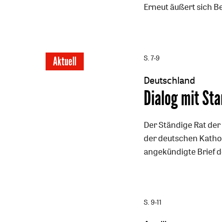
Erneut äußert sich B
S. 7-9
Aktuell
Deutschland
:
Dialog mit St
Der Ständige Rat der
der deutschen Kathol
angekündigte Brief de
S. 9-11