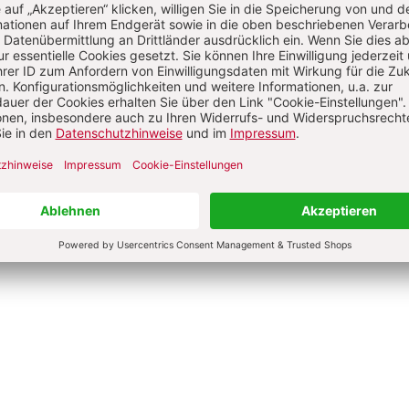
rwachsenenkatechismus“ ist als Neubearbeitung erschienen.