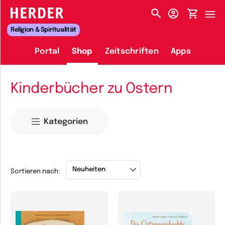
HERDER-MENÜ
Religion & Spiritualität
Portal
Shop
Zeitschriften
Apps
Kinderbücher zu Ostern
Kategorien
Sortieren nach: