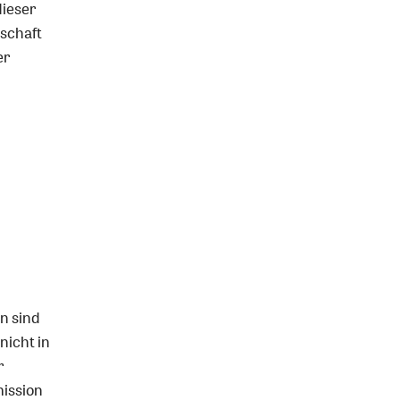
dieser
schaft
er
n sind
nicht in
r
mission