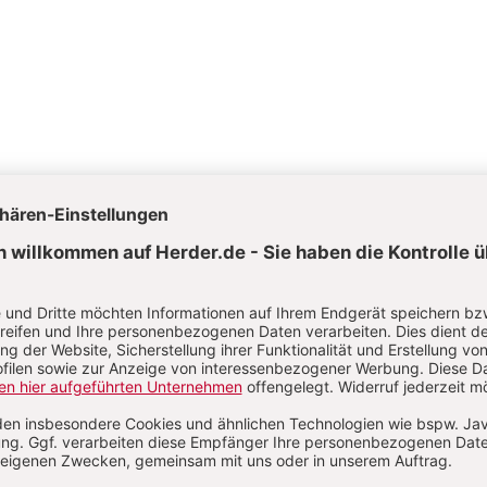
e und ökumenisches Engagement.
Von Ulrich Ruh
ien im Zentrum des Hohenheimer Mediengesprächs.
Von Stef