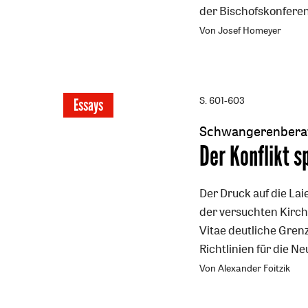
der Bischofskonferen
Von Josef Homeyer
S. 601-603
Essays
Schwangerenbera
:
Der Konflikt sp
Der Druck auf die Lai
der versuchten Kirc
Vitae deutliche Gren
Richtlinien für die
Von Alexander Foitzik