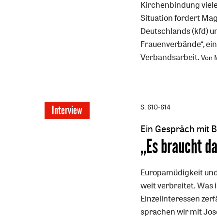
Kirchenbindung viele
Situation fordert Ma
Deutschlands (kfd) u
Frauenverbände“, ei
Verbandsarbeit.
Von 
S. 610-614
Interview
Ein Gespräch mit 
:
„Es braucht d
Europamüdigkeit und
weit verbreitet. Was 
Einzelinteressen zer
sprachen wir mit Jos