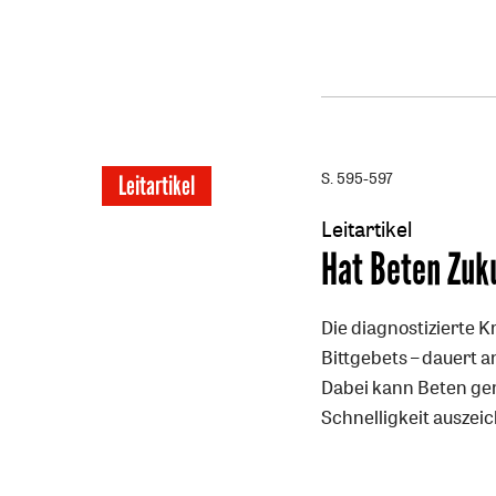
S. 595-597
Leitartikel
Leitartikel
:
Hat Beten Zuk
Die diagnostizierte K
Bittgebets – dauert a
Dabei kann Beten ger
Schnelligkeit auszei