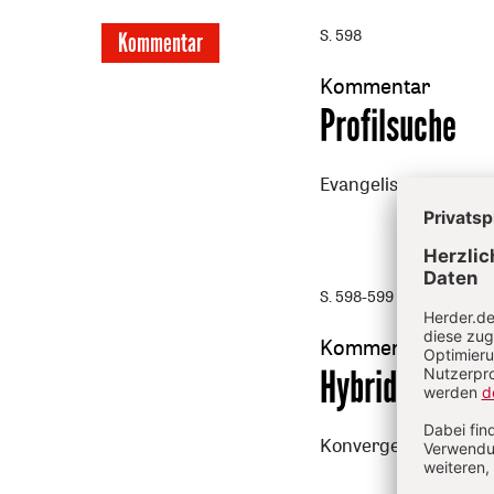
S. 598
Kommentar
Kommentar
:
Profilsuche
Evangelische Kirch
S. 598-599
Kommentar
:
Hybrid
Konvergenz der Med