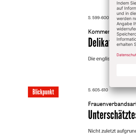
S. 599-600
Kommentar
:
Delikat
Die englische Königi
S. 605-610
Blickpunkt
Frauenverbandsarb
:
Unterschätzte
Nicht zuletzt aufgru