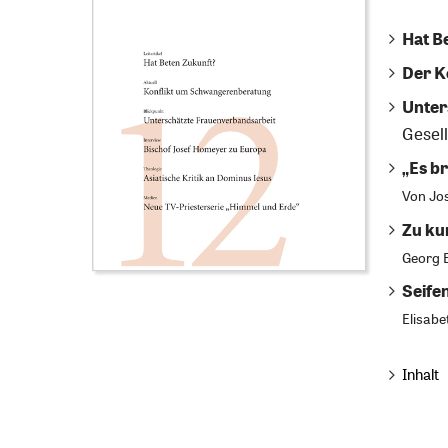
Hat B
Der Ko
Unter
Gesel
„Es b
Von
Jo
Zu ku
Georg 
Seife
Elisabe
Inhalt