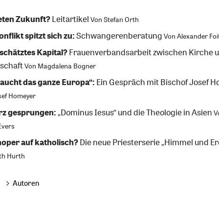
eten Zukunft?
Leitartikel
Von
Stefan Orth
nflikt spitzt sich zu:
Schwangerenberatung
Von
Alexander Foi
schätztes Kapital?
Frauenverbandsarbeit zwischen Kirche 
lschaft
Von
Magdalena Bogner
raucht das ganze Europa“:
Ein Gespräch mit Bischof Josef 
sef Homeyer
rz gesprungen:
„Dominus Iesus“ und die Theologie in Asien
V
Evers
noper auf katholisch?
Die neue Priesterserie „Himmel und Er
th Hurth
Autoren