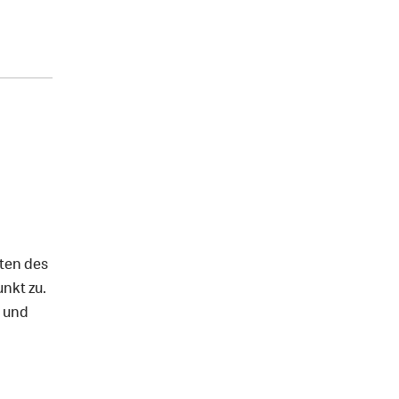
iten des
unkt zu.
k und