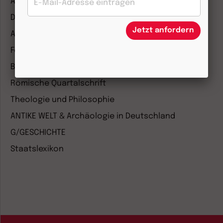
Anzeiger für die Seelsorge
Diakonia
Jetzt anfordern
Amosinternational
Forum Weltkirche
Biblische Notizen
Römische Quartalschrift
Theologie und Philosophie
ANTIKE WELT & Archäologie in Deutschland
G/GESCHICHTE
Staatslexikon