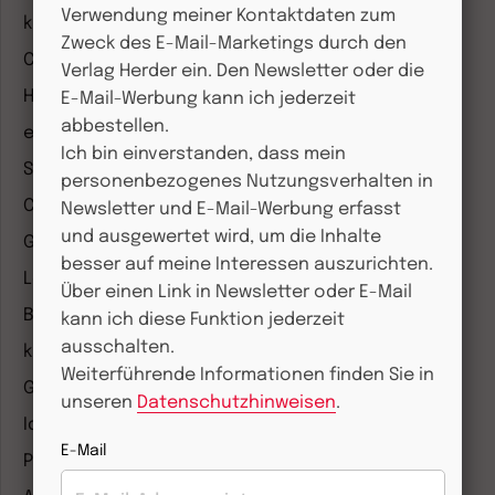
Verwendung meiner Kontaktdaten zum
kizz Elternwelt
Zweck des E-Mail-Marketings durch den
CHRIST IN DER GEGENWART
Verlag Herder ein. Den Newsletter oder die
Herder Korrespondenz
E-Mail-Werbung kann ich jederzeit
abbestellen.
einfach leben
Ich bin einverstanden, dass mein
Stimmen der Zeit
personenbezogenes Nutzungsverhalten in
COMMUNIO
Newsletter und E-Mail-Werbung erfasst
und ausgewertet wird, um die Inhalte
Gemeinsam Glauben
besser auf meine Interessen auszurichten.
Lebensspuren
Über einen Link in Newsletter oder E-Mail
Bibel lesen
kann ich diese Funktion jederzeit
ausschalten.
kunst und kirche
Weiterführende Informationen finden Sie in
Gottesdienst
unseren
Datenschutzhinweisen
.
Ideenwerkstatt Gottesdienste
E-Mail
Pastoralblätter