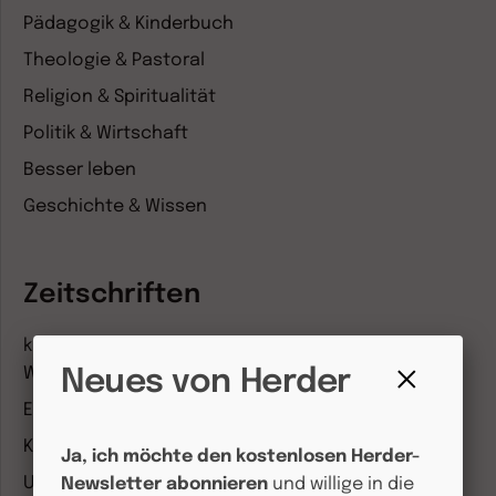
Pädagogik & Kinderbuch
Theologie & Pastoral
Religion & Spiritualität
Politik & Wirtschaft
Besser leben
Geschichte & Wissen
Zeitschriften
kindergarten heute Fachmagazin, Leitungsheft &
Wenn Eltern Rat suchen
Neues von Herder
Fenster
Entdeckungskiste
schließen
Kleinstkinder in Kita und Tagespflege
Ja, ich möchte den kostenlosen Herder-
Unser Ganztag
Newsletter abonnieren
und willige in die