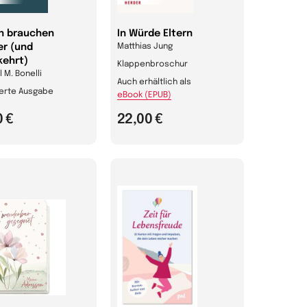
n brauchen
In Würde Eltern
r (und
Matthias Jung
ehrt)
Klappenbroschur
 M. Bonelli
Auch erhältlich als
ierte Ausgabe
eBook (EPUB)
0 €
22,00 €