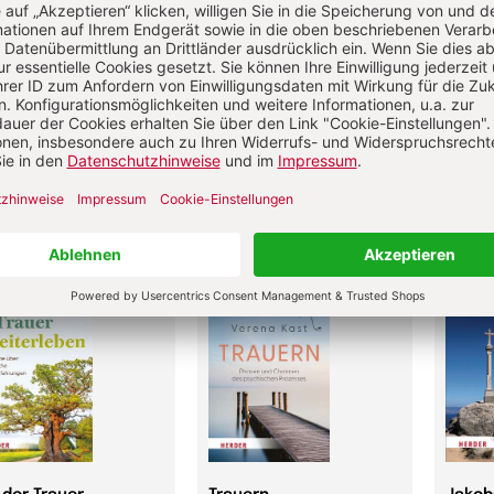
us
»Kraft«
Unive
yar Nowidi
Nonbook
Gebund
undene Ausgabe
 erhältlich als
ok (EPUB)
,00 €
5,95 €
24,0