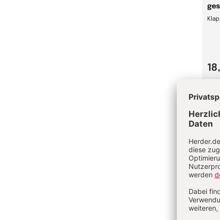
ges
Kla
18
Die