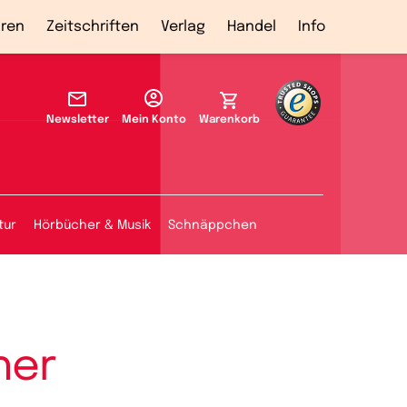
ren
Zeitschriften
Verlag
Handel
Info
Newsletter
Mein Konto
Warenkorb
tur
Hörbücher & Musik
Schnäppchen
her