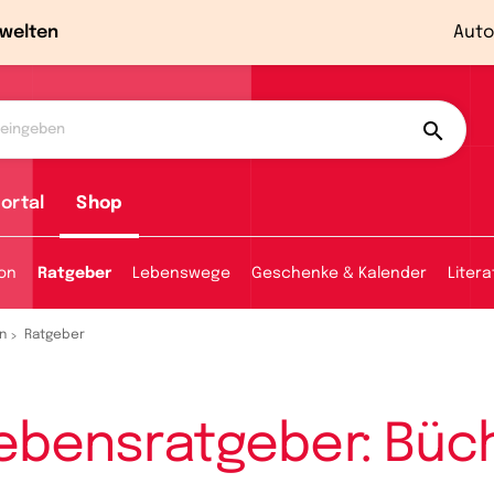
welten
Auto
ortal
Shop
ion
Ratgeber
Lebenswege
Geschenke & Kalender
Litera
n
Ratgeber
ebensratgeber: Büc