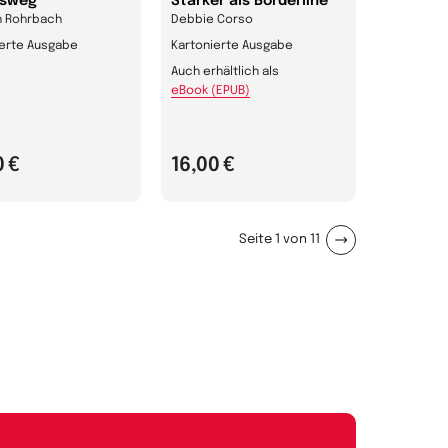
bsweg
Stärker als Borderline
 Rohrbach
Debbie Corso
ierte Ausgabe
Kartonierte Ausgabe
Auch erhältlich als
eBook (EPUB)
0 €
16,00 €
Seite 1 von 11