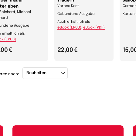
 der Trauer
Trauern
Jako
terleben
Verena Kast
Carmen
Reinhard, Michael
Gebundene Ausgabe
Karton
hard
Auch erhältlich als
undene Ausgabe
eBook (EPUB)
,
eBook (PDF)
 erhältlich als
ok (EPUB)
,00 €
22,00 €
15,0
eren nach: