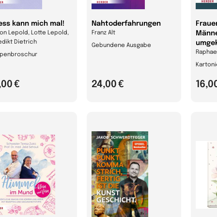
ess kann mich mal!
Nahtoderfahrungen
Fraue
on Lepold, Lotte Lepold,
Franz Alt
Männe
dikt Dietrich
umgek
Gebundene Ausgabe
Raphael
ppenbroschur
Karton
,00 €
24,00 €
16,0