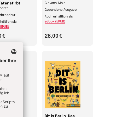
ater stirbt
Giovanni Maio
horst
Gebundene Ausgabe
nbroschur
Auch erhältlich als
eBook (EPUB)
hältlich als
(EPUB)
0 €
28,00 €
arben des
Dit is Berlin. Das