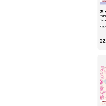
Str
Mari
Bene
Kla
22