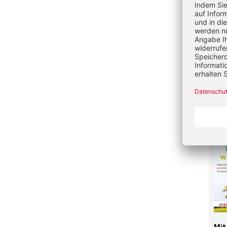
Tab
Kam
Geb
Auch
eBo
20