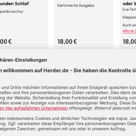
unden Schlaf
oder V
Kartonierte Ausgabe
Eva Ter
ppenbroschur
Klappe
Auch er
eBook 
,00 €
18,00 €
18,0
 Couch kennt keine
Handschmeichler
Die F