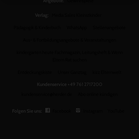
Angebote:
Gewinnspiele
Verlag:
Media Sales Kleinstkinder
Pädagogik & Kinderbuch
WhatsApp
Stellenangebote
Aus- & Fortbildungsangebote & Veranstaltungen
kindergarten heute Fachmagazin, Leitungsheft & Wenn
Eltern Rat suchen
Entdeckungskiste
Unser Ganztag
kizz Elternwelt
Kundenservice
+49 761 2717200
kundenservice@herder.de
Abo online kündigen
Folgen Sie uns:
Facebook
Instagram
YouTube