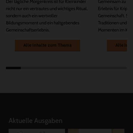
Der tägliche Morgenkreis ist für Kleinkinder
Gemeinsam zu feier
nicht nur ein vertrautes und wichtiges Ritual,
Erlebnis für Krippe
sondern auch ein wertvoller
Gemeinschaft. Sie 
Bildungsmoment und ein haltgebendes
Traditionen und we
Gemeinschaftserlebnis.
Momenten im Kita-
Alle Inhalte zum Thema
Alle Inh
Aktuelle Ausgaben