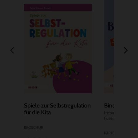
Spiele zur Selbstregulation
Bindungsstark
für die Kita
-
Impulse für ein g
Füreinander
-
BROSCHUR
KARTONIERTE AUSG