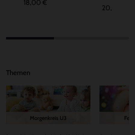
18,00 €
20,00 €
Themen
Morgenkreis U3
Fest