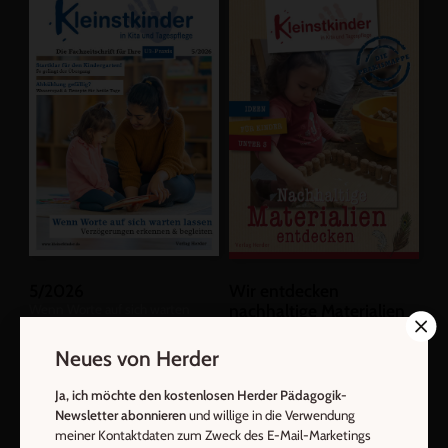
5/2026
Wir entdecken
:
nachhaltige Materialien
Wenn Worte auf sich warten
lassen: Verzögerungen erkennen
& begleiten
Neues von Herder
Zum Heft
Zum Heft
Ja, ich möchte den kostenlosen Herder Pädagogik-
Newsletter abonnieren
und willige in die Verwendung
Alle Hefte
Alle Hefte
meiner Kontaktdaten zum Zweck des E-Mail-Marketings