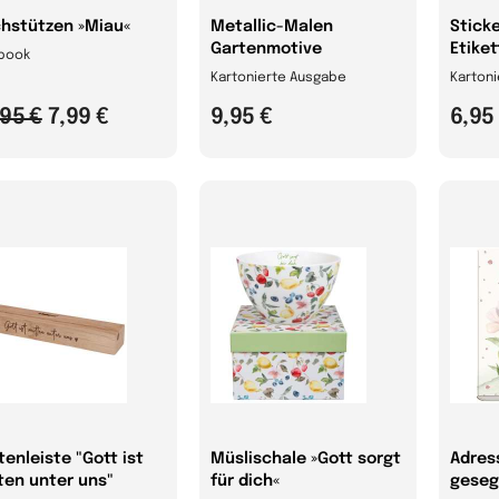
hstützen »Miau«
Metallic-Malen
Stick
Gartenmotive
Etike
book
Kartonierte Ausgabe
Karton
,95 €
7,99 €
9,95 €
6,95
tenleiste "Gott ist
Müslischale »Gott sorgt
Adres
ten unter uns"
für dich«
geseg