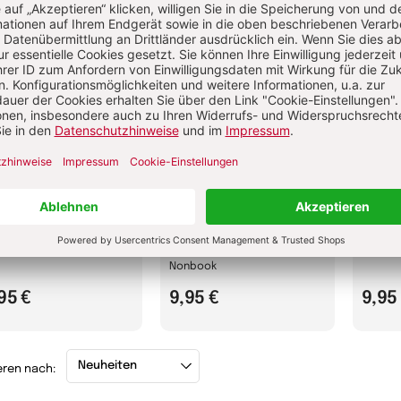
enbogen-Kerze
Tasse »Schön, dass es
Oster
dich gibt«
book
Nonbo
Nonbook
,95 €
9,95 €
9,95
eren nach: