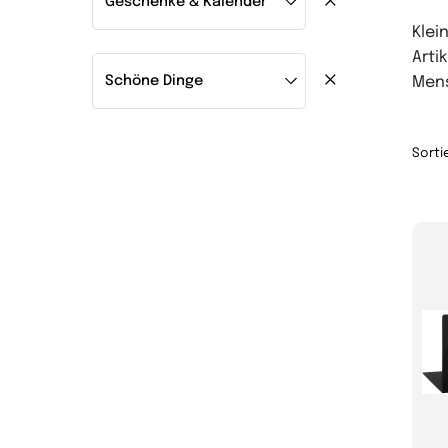
Klei
Arti
Mens
Sorti