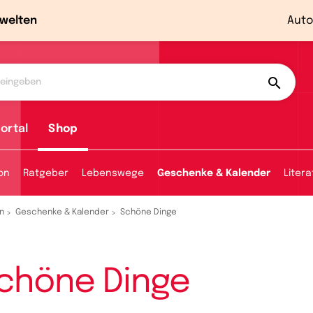
welten
Auto
ortal
Shop
ion
Ratgeber
Lebenswege
Geschenke & Kalender
Litera
n
Geschenke & Kalender
Schöne Dinge
chöne Dinge