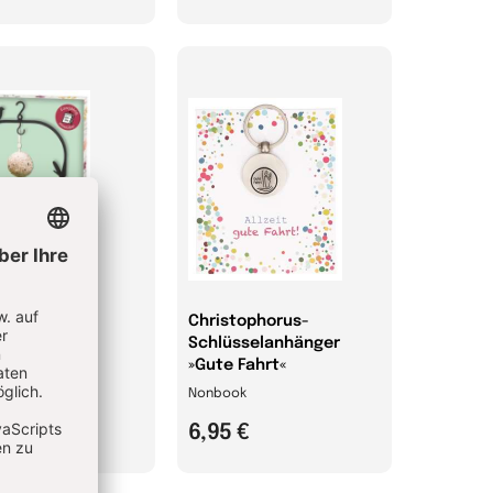
schaukel-
Christophorus-
rstation
Schlüsselanhänger
»Gute Fahrt«
ok
Nonbook
5 €
6,95 €