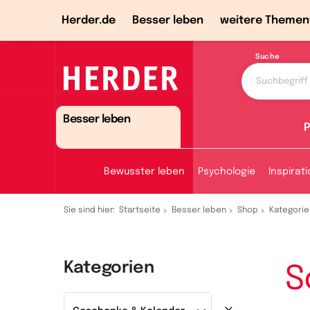
Herder.de
Besser leben
weitere Themen
Suche
Besser leben
P
Bewusster leben
Psychologie
Inspirat
Sie sind hier:
Startseite
Besser leben
Shop
Kategorie
Kategorien
S