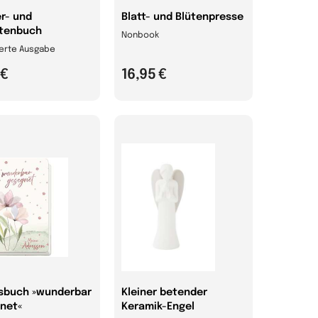
er- und
Blatt- und Blütenpresse
ttenbuch
Nonbook
ierte Ausgabe
 €
16,95 €
sbuch »wunderbar
Kleiner betender
net«
Keramik-Engel