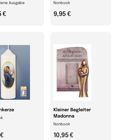
ene Ausgabe
Nonbook
5 €
9,95 €
nkerze
Kleiner Begleiter
Madonna
ok
Nonbook
 €
10,95 €