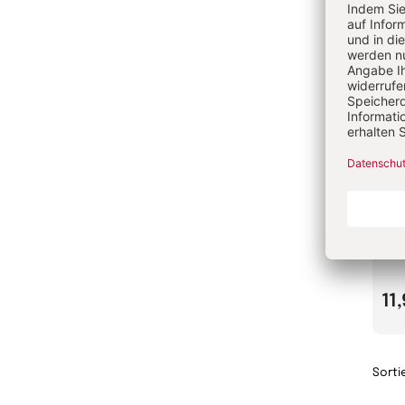
Reg
Non
11
Sorti