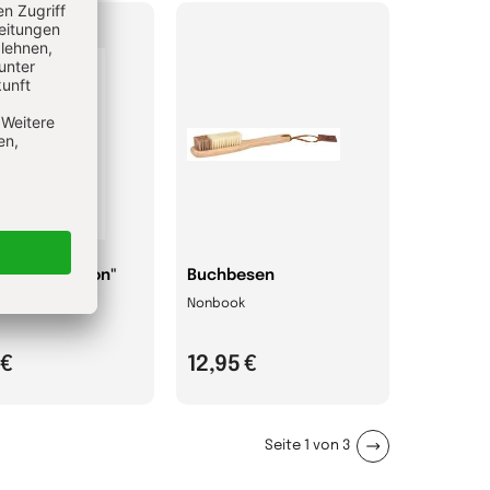
kerze "Passion"
Buchbesen
ok
Nonbook
 €
12,95 €
Seite 1 von 3