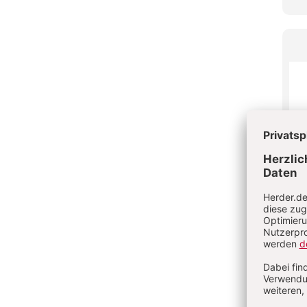
Saa
Non
9,