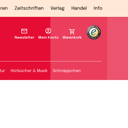
ren
Zeitschriften
Verlag
Handel
Info
Newsletter
Mein Konto
Warenkorb
tur
Hörbücher & Musik
Schnäppchen