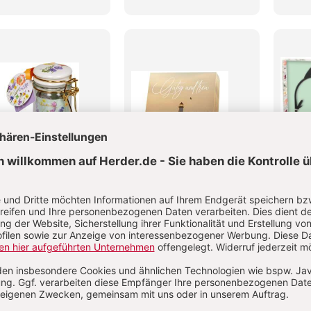
tgut »Bienenglück«
Karten-Box »Gütig und
Vogel
treu«
Futte
book
Box
Nonbo
95 €
12,00 €
12,9