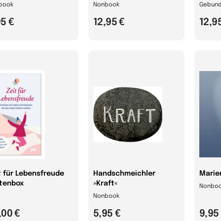
book
Nonbook
Gebund
95 €
12,95 €
12,9
t für Lebensfreude
Handschmeichler
Marie
tenbox
»Kraft«
Nonbo
Nonbook
,00 €
5,95 €
9,95