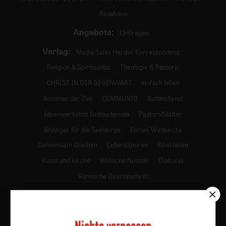
Redaktion
Angebote:
Umfragen
Verlag:
Media Sales Herder Korrespondenz
Religion & Spiritualität
Theologie & Pastoral
CHRIST IN DER GEGENWART
einfach leben
Stimmen der Zeit
COMMUNIO
Gottesdienst
Ideenwerkstatt Gottesdienste
Pastoralblätter
Anzeiger für die Seelsorge
Forum Weltkirche
Gemeinsam Glauben
Lebensspuren
Bibel lesen
kunst und kirche
Biblische Notizen
Diakonia
Römische Quartalschrift
Kundenservice
+49 761 2717200
kundenservice@herder.de
Abo online kündigen