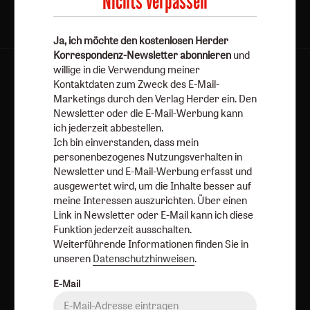
Nichts verpassen
Folgen Sie uns:
Facebook
Ja, ich möchte den kostenlosen Herder
Korrespondenz-Newsletter abonnieren
und
willige in die Verwendung meiner
Kontaktdaten zum Zweck des E-Mail-
Herder Korrespondenz-Newsletter
Marketings durch den Verlag Herder ein. Den
Newsletter oder die E-Mail-Werbung kann
ich jederzeit abbestellen.
Ja, ich möchte den kostenlosen Herder
Ich bin einverstanden, dass mein
Korrespondenz-Newsletter abonnieren
und willige in
personenbezogenes Nutzungsverhalten in
Newsletter und E-Mail-Werbung erfasst und
die Verwendung meiner Kontaktdaten zum Zweck des E-
ausgewertet wird, um die Inhalte besser auf
Mail-Marketings durch den Verlag Herder ein. Den
meine Interessen auszurichten. Über einen
Newsletter oder die E-Mail-Werbung kann ich jederzeit
Link in Newsletter oder E-Mail kann ich diese
abbestellen.
Funktion jederzeit ausschalten.
Ich bin einverstanden, dass mein personenbezogenes
Weiterführende Informationen finden Sie in
unseren
Datenschutzhinweisen
.
Nutzungsverhalten in Newsletter und E-Mail-Werbung
erfasst und ausgewertet wird, um die Inhalte besser auf
E-Mail
meine Interessen auszurichten. Über einen Link in