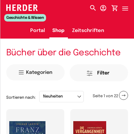
HERDER-MENÜ
Geschichte & Wissen
Portal
Shop
Zeitschriften
Bücher über die Geschichte
Kategorien
Filter
Seite
1
von
22
Sortieren nach: