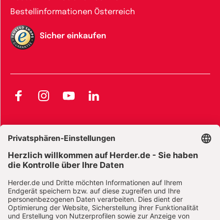
Bestellinformationen Österreich
Sicher einkaufen
Facebook
Instagram
YouTube
LinkedIn
AGB und Widerrufsbelehrung
Widerrufsbelehrung Bücher
Widerrufsbelehrung E-Books
Widerrufsbelehrung Zeitschriften
Datenschutz
Datenschutz Social Media
Barrierefreiheit
Impressum
Vertrag widerrufen