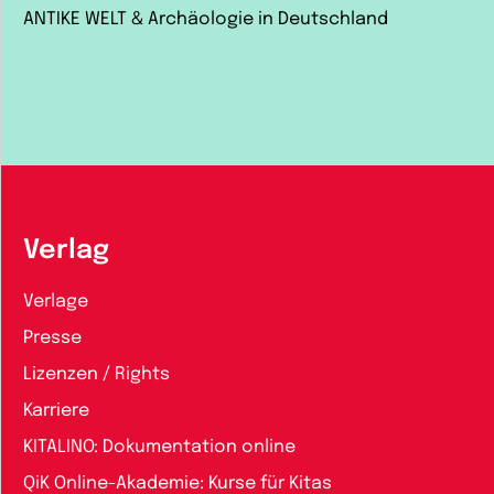
ANTIKE WELT & Archäologie in Deutschland
Verlag
Verlage
Presse
Lizenzen / Rights
Karriere
KITALINO: Dokumentation online
QiK Online-Akademie: Kurse für Kitas