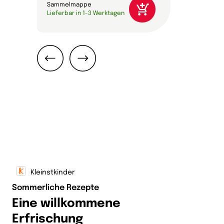
Sammelmappe
Download s
Lieferbar in 1-3 Werktagen
verfügbar
Zurück
Weiter
Kleinstkinder
Sommerliche Rezepte
Eine willkommene
Erfrischung