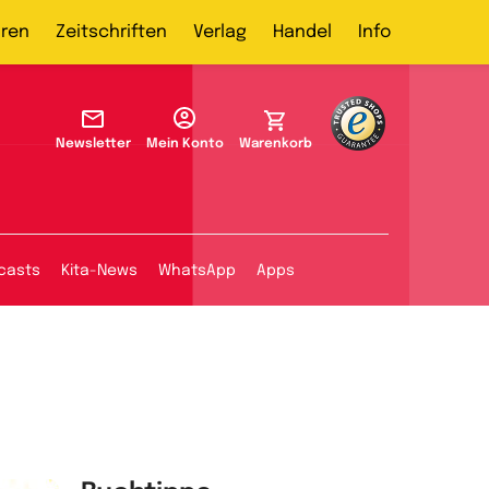
ren
Zeitschriften
Verlag
Handel
Info
Newsletter
Mein Konto
Warenkorb
casts
Kita-News
WhatsApp
Apps