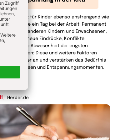
Entspannung in der Kita
in Kita-Tag ist für Kinder ebenso anstrengend wie
ür Erwachsene ein Tag bei der Arbeit. Permanent
mgeben von anderen Kindern und Erwachsenen,
ft laut, viele neue Eindrücke, Konflikte,
motionen, die Abwesenheit der engsten
ezugspersonen: Diese und weitere Faktoren
trengen Kinder an und verstärken das Bedürfnis
ach Ruhephasen und Entspannungsmomenten.
Herder.de