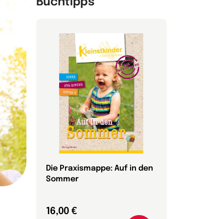
Buchtipps
Die Praxismappe: Auf in den
Natur- 
Sommer
12,95 €
16,00 €
Download A