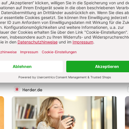
Kindergarten
Ziel der Naturpädagogik ist es, Umweltschutz und
E
kindliche Naturbegegnung miteinander zu
f
verknüpfen. Hierbei ist es wichtig, dass die Kinder
u
t.
der Natur spielerisch begegnen können und sich
o
durch praktische Erfahrung und Entdeckung ein
E
Wissen über ökologische Zusammenhänge
B
aneignen können.
s
n
Herder.de