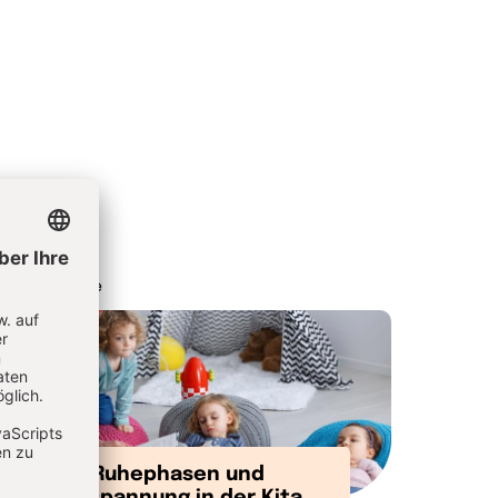
Herder.de
Ruhephasen und