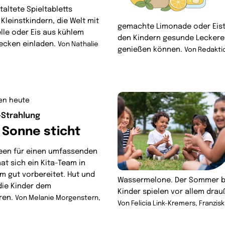
altete Spieltabletts
Kleinstkindern, die Welt mit
gemachte Limonade oder Eiste
lle oder Eis aus kühlem
den Kindern gesunde Leckere
ecken einladen.
Von
Nathalie
genießen können.
Von
Redaktio
en heute
-Strahlung
 Sonne sticht
deen für einen umfassenden
t sich ein Kita-Team in
m gut vorbereitet. Hut und
Wassermelone. Der Sommer br
die Kinder dem
Kinder spielen vor allem dra
ren.
Von
Melanie Morgenstern,
Von
Felicia Link-Kremers,
Franzis