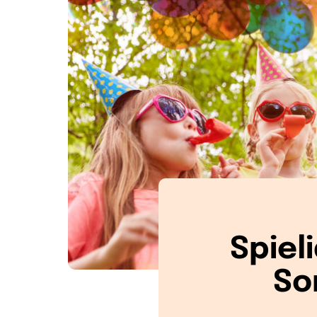
Spiel
So