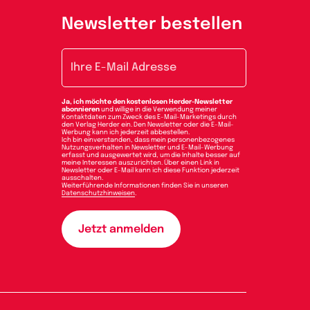
Newsletter bestellen
E-Mail-Adresse
Ja, ich möchte den kostenlosen Herder-Newsletter
abonnieren
und willige in die Verwendung meiner
Kontaktdaten zum Zweck des E-Mail-Marketings durch
den Verlag Herder ein. Den Newsletter oder die E-Mail-
Werbung kann ich jederzeit abbestellen.
Ich bin einverstanden, dass mein personenbezogenes
Nutzungsverhalten in Newsletter und E-Mail-Werbung
erfasst und ausgewertet wird, um die Inhalte besser auf
meine Interessen auszurichten. Über einen Link in
Newsletter oder E-Mail kann ich diese Funktion jederzeit
ausschalten.
Weiterführende Informationen finden Sie in unseren
Datenschutzhinweisen
.