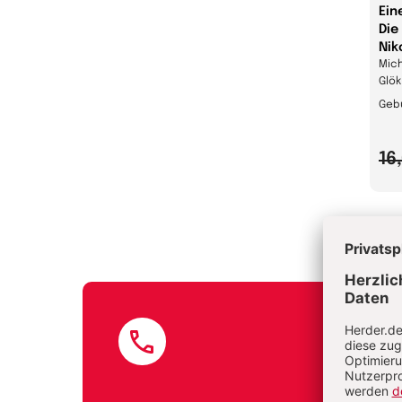
Ein
Die
Nik
Mich
Glök
Geb
16
E-Mail