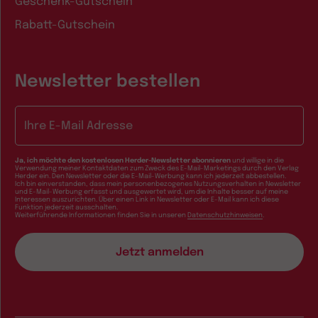
Geschenk-Gutschein
Rabatt-Gutschein
Newsletter bestellen
E-Mail-Adresse
Ja, ich möchte den kostenlosen Herder-Newsletter abonnieren
und willige in die
Verwendung meiner Kontaktdaten zum Zweck des E-Mail-Marketings durch den Verlag
Herder ein. Den Newsletter oder die E-Mail-Werbung kann ich jederzeit abbestellen.
Ich bin einverstanden, dass mein personenbezogenes Nutzungsverhalten in Newsletter
und E-Mail-Werbung erfasst und ausgewertet wird, um die Inhalte besser auf meine
Interessen auszurichten. Über einen Link in Newsletter oder E-Mail kann ich diese
Funktion jederzeit ausschalten.
Weiterführende Informationen finden Sie in unseren
Datenschutzhinweisen
.