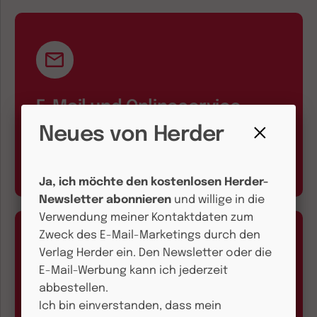
E-Mail und Onlineservice
Neues von Herder
kundenservice@herder.de
Fenster
Wir freuen uns über Ihre Nachricht.
schließen
Ja, ich möchte den kostenlosen Herder-
Newsletter abonnieren
und willige in die
Verwendung meiner Kontaktdaten zum
Zweck des E-Mail-Marketings durch den
Verlag Herder ein. Den Newsletter oder die
E-Mail-Werbung kann ich jederzeit
abbestellen.
Aboservice
Ich bin einverstanden, dass mein