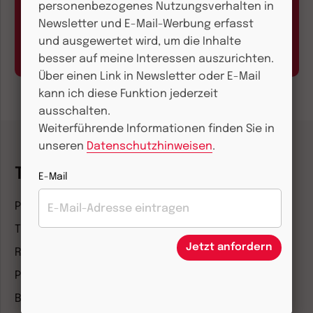
personenbezogenes Nutzungsverhalten in
Abo online kündigen
Newsletter und E-Mail-Werbung erfasst
Hier geht’s zum Formular
und ausgewertet wird, um die Inhalte
besser auf meine Interessen auszurichten.
Über einen Link in Newsletter oder E-Mail
kann ich diese Funktion jederzeit
ausschalten.
Weiterführende Informationen finden Sie in
unseren
Datenschutzhinweisen
.
Themenwelten
E-Mail
Pädagogik & Kinderbuch
Theologie & Pastoral
Jetzt anfordern
Religion & Spiritualität
Politik & Wirtschaft
Besser leben