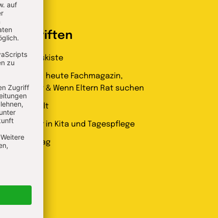
Zeitschriften
ntdeckungskiste
indergarten heute Fachmagazin,
eitungsheft & Wenn Eltern Rat suchen
izz Elternwelt
leinstkinder in Kita und Tagespflege
nser Ganztag