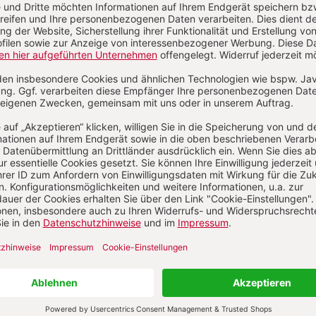
Shop
Bildungsbereiche
E
Praxisideen
k
L
Beobachtung & Dokumentation
k
Unter 3
K
Ganztag
U
Organisation
Digitale Helfer
Online-Kurse
Kinderbücher