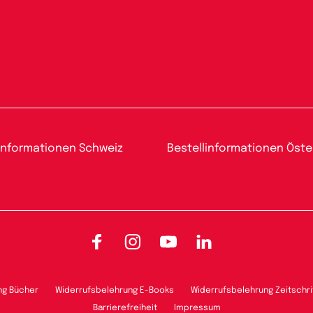
informationen Schweiz
Bestellinformationen Öste
Facebook
Instagram
YouTube
LinkedIn
ng Bücher
Widerrufsbelehrung E-Books
Widerrufsbelehrung Zeitschri
Barrierefreiheit
Impressum