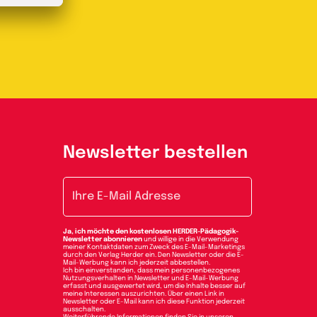
Newsletter bestellen
E-Mail-Adresse
Ja, ich möchte den kostenlosen HERDER-Pädagogik-
Newsletter abonnieren
und willige in die Verwendung
meiner Kontaktdaten zum Zweck des E-Mail-Marketings
durch den Verlag Herder ein. Den Newsletter oder die E-
Mail-Werbung kann ich jederzeit abbestellen.
Ich bin einverstanden, dass mein personenbezogenes
Nutzungsverhalten in Newsletter und E-Mail-Werbung
erfasst und ausgewertet wird, um die Inhalte besser auf
meine Interessen auszurichten. Über einen Link in
Newsletter oder E-Mail kann ich diese Funktion jederzeit
ausschalten.
Weiterführende Informationen finden Sie in unseren