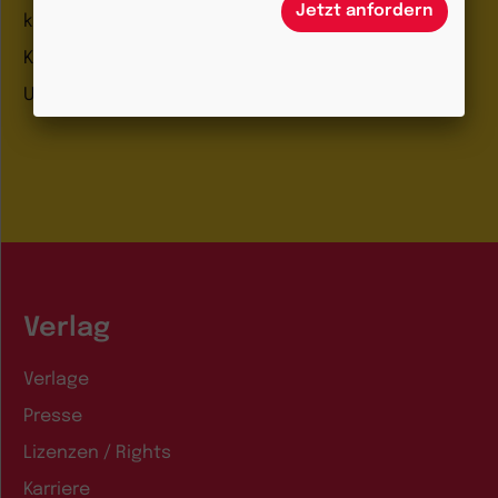
Jetzt anfordern
kizz Elternwelt
Kleinstkinder in Kita und Tagespflege
Unser Ganztag
Verlag
Verlage
Presse
Lizenzen / Rights
Karriere