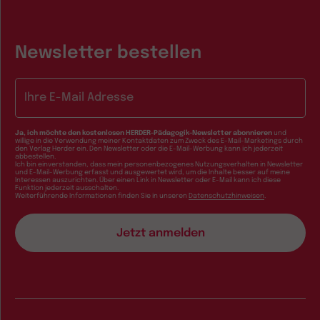
Newsletter bestellen
E-Mail-Adresse
Ja, ich möchte den kostenlosen HERDER-Pädagogik-Newsletter abonnieren
und
willige in die Verwendung meiner Kontaktdaten zum Zweck des E-Mail-Marketings durch
den Verlag Herder ein. Den Newsletter oder die E-Mail-Werbung kann ich jederzeit
abbestellen.
Ich bin einverstanden, dass mein personenbezogenes Nutzungsverhalten in Newsletter
und E-Mail-Werbung erfasst und ausgewertet wird, um die Inhalte besser auf meine
Interessen auszurichten. Über einen Link in Newsletter oder E-Mail kann ich diese
Funktion jederzeit ausschalten.
Weiterführende Informationen finden Sie in unseren
Datenschutzhinweisen
.