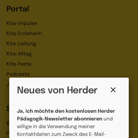
Portal
Kita-Impulse
Kita-Erzieherin
Kita-Leitung
Kita-Alltag
Kita-Feste
Podcasts
Jobbörse
Neues von Herder
Fenster
schließen
Shop
Ja, ich möchte den kostenlosen Herder
Pädagogik-Newsletter abonnieren
und
Bildungsbereiche
willige in die Verwendung meiner
Praxisideen
Kontaktdaten zum Zweck des E-Mail-