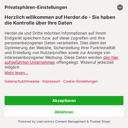
Weisheit rettet:
Den Ruf der Weisheit hören – das
Buch der Sprichwörter
Unerschütterliche Sicherheit:
Den Ruf der Weisheit
hören – das Buch der Sprichwörter
Willige nicht ein!
Den Ruf der Weisheit hören – das
Buch der Sprichwörter
Die Furcht des HERRN ist Anfang der Erkenntnis:
Den Ruf
der Weisheit hören – das Buch der Sprichwörter
Weisheit für Anfänger und Fortgeschrittene:
Den Ruf
der Weisheit hören – das Buch der Sprichwörter
Höre, mein Sohn!
Den Ruf der Weisheit hören – das
Buch der Sprichwörter
Psalm 36 – Vom Flüstern des Bösen:
Der Psalter als
Buch des Messias